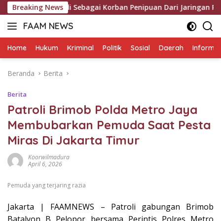
Langsung
dy Mulyadi Sebagai Korban Penipuan Dari Jaringan Pemasok P
Breaking News
ke
FAAM NEWS
konten
Mengungkap
Fakta,
Home
Hukum
Kriminal
Politik
Sosial
Daerah
Informas
Mengawal
Aspirasi
Beranda
Berita
Berita
Patroli Brimob Polda Metro Jaya
Membubarkan Pemuda Saat Pesta
Miras Di Jakarta Timur
Koorwilmadura
April 6, 2026
Pemuda yang terjaring razia
Jakarta | FAAMNEWS – Patroli gabungan Brimob
Batalyon B Pelopor bersama Perintis Polres Metro