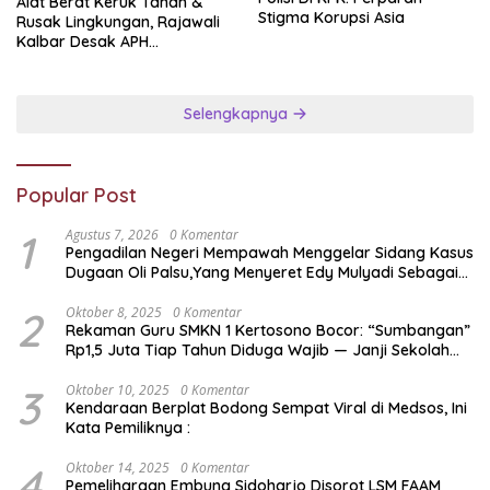
Alat Berat Keruk Tanah &
Stigma Korupsi Asia
Rusak Lingkungan, Rajawali
Kalbar Desak APH
Transparan Ungkap
Jaringan PETI
Selengkapnya
Popular Post
1
Agustus 7, 2026
0 Komentar
Pengadilan Negeri Mempawah Menggelar Sidang Kasus
Dugaan Oli Palsu,Yang Menyeret Edy Mulyadi Sebagai
Korban Penipuan Dari Jaringan Pemasok PT. DAB
2
Oktober 8, 2025
0 Komentar
Rekaman Guru SMKN 1 Kertosono Bocor: “Sumbangan”
Rp1,5 Juta Tiap Tahun Diduga Wajib — Janji Sekolah
Bebas Pungli di Jatim Dipertanyakan
3
Oktober 10, 2025
0 Komentar
Kendaraan Berplat Bodong Sempat Viral di Medsos, Ini
Kata Pemiliknya :
4
Oktober 14, 2025
0 Komentar
Pemeliharaan Embung Sidoharjo Disorot LSM FAAM