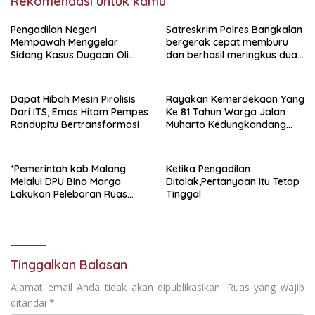
Rekomendasi untuk kamu
Pengadilan Negeri
Satreskrim Polres Bangkalan
Mempawah Menggelar
bergerak cepat memburu
Sidang Kasus Dugaan Oli
dan berhasil meringkus dua
Palsu,Yang Menyeret Edy
pelaku spesialis curanmor
Mulyadi Sebagai Korban
berinisial FAW (16) warga
Penipuan Dari Jaringan
Sidoarjo dan HP (25) warga
Dapat Hibah Mesin Pirolisis
Rayakan Kemerdekaan Yang
Pemasok PT. DAB
Tulungagung.
Dari ITS, Emas Hitam Pempes
Ke 81 Tahun Warga Jalan
Randupitu Bertransformasi
Muharto Kedungkandang
siapkan hadiah jalan sehat
*Pemerintah kab Malang
Ketika Pengadilan
Melalui DPU Bina Marga
Ditolak,Pertanyaan itu Tetap
Lakukan Pelebaran Ruas
Tinggal
Jalan Desa Adi Wijaya
Kepanjen
Tinggalkan Balasan
Alamat email Anda tidak akan dipublikasikan.
Ruas yang wajib
ditandai
*