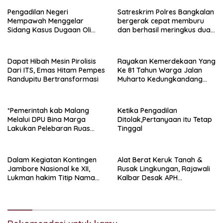
Pengadilan Negeri
Satreskrim Polres Bangkalan
Mempawah Menggelar
bergerak cepat memburu
Sidang Kasus Dugaan Oli
dan berhasil meringkus dua
Palsu,Yang Menyeret Edy
pelaku spesialis curanmor
Mulyadi Sebagai Korban
berinisial FAW (16) warga
Penipuan Dari Jaringan
Sidoarjo dan HP (25) warga
Dapat Hibah Mesin Pirolisis
Rayakan Kemerdekaan Yang
Pemasok PT. DAB
Tulungagung.
Dari ITS, Emas Hitam Pempes
Ke 81 Tahun Warga Jalan
Randupitu Bertransformasi
Muharto Kedungkandang
siapkan hadiah jalan sehat
*Pemerintah kab Malang
Ketika Pengadilan
Melalui DPU Bina Marga
Ditolak,Pertanyaan itu Tetap
Lakukan Pelebaran Ruas
Tinggal
Jalan Desa Adi Wijaya
Kepanjen
Dalam Kegiatan Kontingen
Alat Berat Keruk Tanah &
Jambore Nasional ke XII,
Rusak Lingkungan, Rajawali
Lukman hakim Titip Nama
Kalbar Desak APH
Baik Bangkalan.
Transparan Ungkap
Jaringan PETI