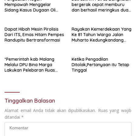
Mempawah Menggelar
bergerak cepat memburu
Sidang Kasus Dugaan Oli
dan berhasil meringkus dua
Palsu,Yang Menyeret Edy
pelaku spesialis curanmor
Mulyadi Sebagai Korban
berinisial FAW (16) warga
Penipuan Dari Jaringan
Sidoarjo dan HP (25) warga
Dapat Hibah Mesin Pirolisis
Rayakan Kemerdekaan Yang
Pemasok PT. DAB
Tulungagung.
Dari ITS, Emas Hitam Pempes
Ke 81 Tahun Warga Jalan
Randupitu Bertransformasi
Muharto Kedungkandang
siapkan hadiah jalan sehat
*Pemerintah kab Malang
Ketika Pengadilan
Melalui DPU Bina Marga
Ditolak,Pertanyaan itu Tetap
Lakukan Pelebaran Ruas
Tinggal
Jalan Desa Adi Wijaya
Kepanjen
Tinggalkan Balasan
Alamat email Anda tidak akan dipublikasikan.
Ruas yang wajib
ditandai
*