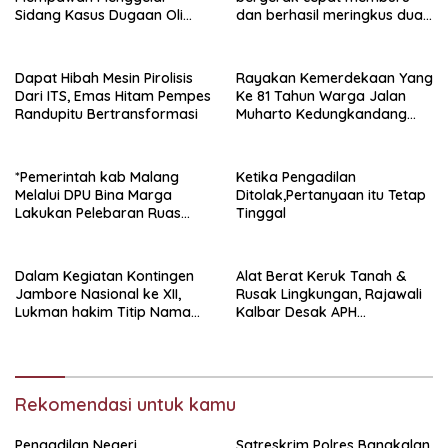
Sidang Kasus Dugaan Oli
dan berhasil meringkus dua
Palsu,Yang Menyeret Edy
pelaku spesialis curanmor
Mulyadi Sebagai Korban
berinisial FAW (16) warga
Penipuan Dari Jaringan
Sidoarjo dan HP (25) warga
Dapat Hibah Mesin Pirolisis
Rayakan Kemerdekaan Yang
Pemasok PT. DAB
Tulungagung.
Dari ITS, Emas Hitam Pempes
Ke 81 Tahun Warga Jalan
Randupitu Bertransformasi
Muharto Kedungkandang
siapkan hadiah jalan sehat
*Pemerintah kab Malang
Ketika Pengadilan
Melalui DPU Bina Marga
Ditolak,Pertanyaan itu Tetap
Lakukan Pelebaran Ruas
Tinggal
Jalan Desa Adi Wijaya
Kepanjen
Dalam Kegiatan Kontingen
Alat Berat Keruk Tanah &
Jambore Nasional ke XII,
Rusak Lingkungan, Rajawali
Lukman hakim Titip Nama
Kalbar Desak APH
Baik Bangkalan.
Transparan Ungkap
Jaringan PETI
Rekomendasi untuk kamu
Pengadilan Negeri
Satreskrim Polres Bangkalan