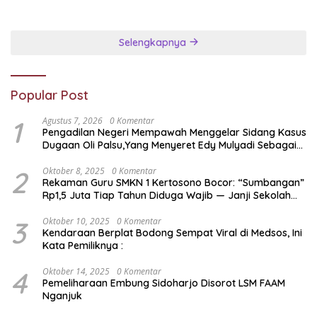
Transparan Ungkap
Jaringan PETI
Selengkapnya
Popular Post
1
Agustus 7, 2026
0 Komentar
Pengadilan Negeri Mempawah Menggelar Sidang Kasus
Dugaan Oli Palsu,Yang Menyeret Edy Mulyadi Sebagai
Korban Penipuan Dari Jaringan Pemasok PT. DAB
2
Oktober 8, 2025
0 Komentar
Rekaman Guru SMKN 1 Kertosono Bocor: “Sumbangan”
Rp1,5 Juta Tiap Tahun Diduga Wajib — Janji Sekolah
Bebas Pungli di Jatim Dipertanyakan
3
Oktober 10, 2025
0 Komentar
Kendaraan Berplat Bodong Sempat Viral di Medsos, Ini
Kata Pemiliknya :
4
Oktober 14, 2025
0 Komentar
Pemeliharaan Embung Sidoharjo Disorot LSM FAAM
Nganjuk