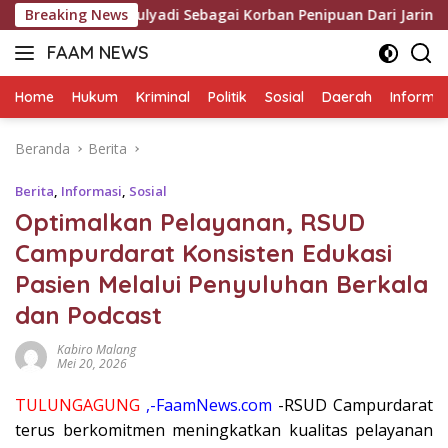
Langsung
ret Edy Mulyadi Sebagai Korban Penipuan Dari Jaringan Pema
Breaking News
ke
FAAM NEWS
konten
Mengungkap
Fakta,
Home
Hukum
Kriminal
Politik
Sosial
Daerah
Informas
Mengawal
Aspirasi
Beranda
Berita
Berita
,
Informasi
,
Sosial
Optimalkan Pelayanan, RSUD
Campurdarat Konsisten Edukasi
Pasien Melalui Penyuluhan Berkala
dan Podcast
Kabiro Malang
Mei 20, 2026
TULUNGAGUNG
,-FaamNews.com
-RSUD Campurdarat
terus berkomitmen meningkatkan kualitas pelayanan