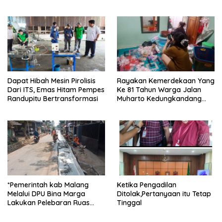
Palsu,Yang Menyeret Edy
pelaku spesialis curanmor
Mulyadi Sebagai Korban
berinisial FAW (16) warga
Penipuan Dari Jaringan
Sidoarjo dan HP (25) warga
Pemasok PT. DAB
Tulungagung.
Dapat Hibah Mesin Pirolisis
Rayakan Kemerdekaan Yang
Dari ITS, Emas Hitam Pempes
Ke 81 Tahun Warga Jalan
Randupitu Bertransformasi
Muharto Kedungkandang
siapkan hadiah jalan sehat
*Pemerintah kab Malang
Ketika Pengadilan
Melalui DPU Bina Marga
Ditolak,Pertanyaan itu Tetap
Lakukan Pelebaran Ruas
Tinggal
Jalan Desa Adi Wijaya
Kepanjen