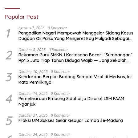
Popular Post
1
Agustus 7, 2026
0 Komentar
Pengadilan Negeri Mempawah Menggelar Sidang Kasus
Dugaan Oli Palsu,Yang Menyeret Edy Mulyadi Sebagai
Korban Penipuan Dari Jaringan Pemasok PT. DAB
2
Oktober 8, 2025
0 Komentar
Rekaman Guru SMKN 1 Kertosono Bocor: “Sumbangan”
Rp1,5 Juta Tiap Tahun Diduga Wajib — Janji Sekolah
Bebas Pungli di Jatim Dipertanyakan
3
Oktober 10, 2025
0 Komentar
Kendaraan Berplat Bodong Sempat Viral di Medsos, Ini
Kata Pemiliknya :
4
Oktober 14, 2025
0 Komentar
Pemeliharaan Embung Sidoharjo Disorot LSM FAAM
Nganjuk
5
Oktober 21, 2025
0 Komentar
Fraksi UIM Sukses Gelar Gebyar Lomba se-Madura
Oktober 24, 2025
0 Komentar