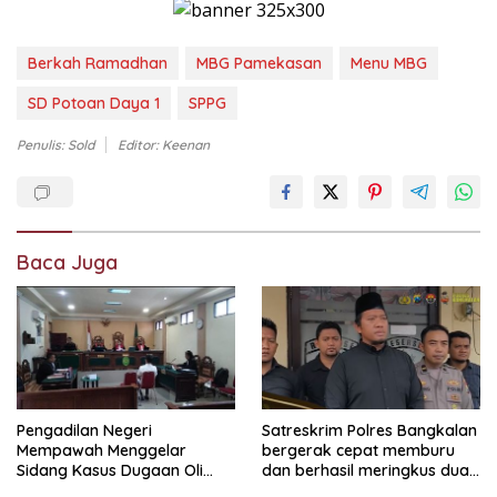
Berkah Ramadhan
MBG Pamekasan
Menu MBG
SD Potoan Daya 1
SPPG
Penulis: Sold
Editor: Keenan
Baca Juga
Pengadilan Negeri
Satreskrim Polres Bangkalan
Mempawah Menggelar
bergerak cepat memburu
Sidang Kasus Dugaan Oli
dan berhasil meringkus dua
Palsu,Yang Menyeret Edy
pelaku spesialis curanmor