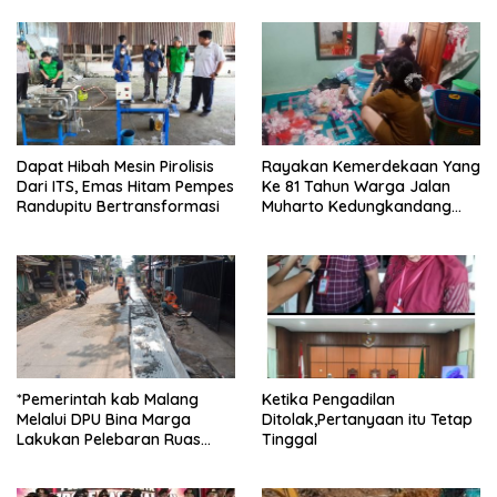
Mulyadi Sebagai Korban
berinisial FAW (16) warga
Penipuan Dari Jaringan
Sidoarjo dan HP (25) warga
Pemasok PT. DAB
Tulungagung.
Dapat Hibah Mesin Pirolisis
Rayakan Kemerdekaan Yang
Dari ITS, Emas Hitam Pempes
Ke 81 Tahun Warga Jalan
Randupitu Bertransformasi
Muharto Kedungkandang
siapkan hadiah jalan sehat
*Pemerintah kab Malang
Ketika Pengadilan
Melalui DPU Bina Marga
Ditolak,Pertanyaan itu Tetap
Lakukan Pelebaran Ruas
Tinggal
Jalan Desa Adi Wijaya
Kepanjen