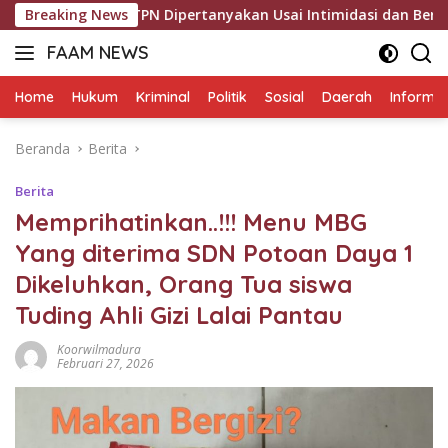
Langsung
 DC BTPN Dipertanyakan Usai Intimidasi dan Bersilat Lidah Sa
Breaking News
ke
FAAM NEWS
konten
Mengungkap
Fakta,
Home
Hukum
Kriminal
Politik
Sosial
Daerah
Informas
Mengawal
Aspirasi
Beranda
Berita
Berita
Memprihatinkan..!!! Menu MBG
Yang diterima SDN Potoan Daya 1
Dikeluhkan, Orang Tua siswa
Tuding Ahli Gizi Lalai Pantau
Koorwilmadura
Februari 27, 2026