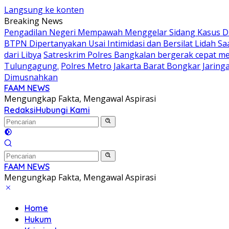
Langsung ke konten
Breaking News
Pengadilan Negeri Mempawah Menggelar Sidang Kasus Dug
BTPN Dipertanyakan Usai Intimidasi dan Bersilat Lidah S
dari Libya
Satreskrim Polres Bangkalan bergerak cepat mem
Tulungagung.
Polres Metro Jakarta Barat Bongkar Jaring
Dimusnahkan
FAAM NEWS
Mengungkap Fakta, Mengawal Aspirasi
Redaksi
Hubungi Kami
FAAM NEWS
Mengungkap Fakta, Mengawal Aspirasi
Home
Hukum