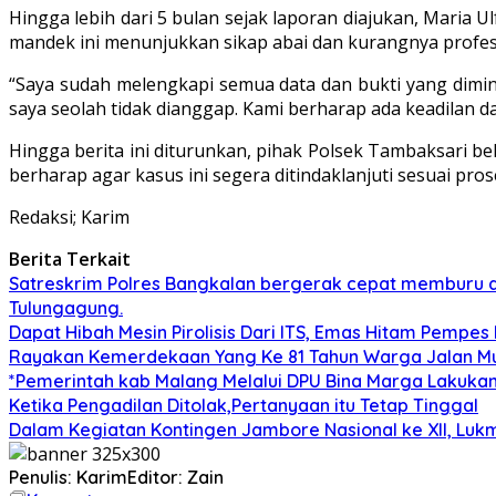
Hingga lebih dari 5 bulan sejak laporan diajukan, Maria
mandek ini menunjukkan sikap abai dan kurangnya profesi
“Saya sudah melengkapi semua data dan bukti yang diminta
saya seolah tidak dianggap. Kami berharap ada keadilan da
Hingga berita ini diturunkan, pihak Polsek Tambaksari 
berharap agar kasus ini segera ditindaklanjuti sesuai pr
Redaksi; Karim
Berita Terkait
Satreskrim Polres Bangkalan bergerak cepat memburu dan
Tulungagung.
Dapat Hibah Mesin Pirolisis Dari ITS, Emas Hitam Pempes
Rayakan Kemerdekaan Yang Ke 81 Tahun Warga Jalan Mu
*Pemerintah kab Malang Melalui DPU Bina Marga Lakukan
Ketika Pengadilan Ditolak,Pertanyaan itu Tetap Tinggal
Dalam Kegiatan Kontingen Jambore Nasional ke XII, Luk
Penulis: Karim
Editor: Zain