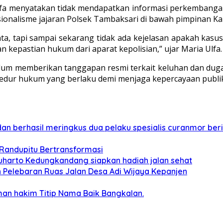
 Ulfa menyatakan tidak mendapatkan informasi perkembangan
onalisme jajaran Polsek Tambaksari di bawah pimpinan Kap
, tapi sampai sekarang tidak ada kejelasan apakah kasus i
n kepastian hukum dari aparat kepolisian,” ujar Maria Ulfa.
belum memberikan tanggapan resmi terkait keluhan dan d
osedur hukum yang berlaku demi menjaga kepercayaan publik 
 berhasil meringkus dua pelaku spesialis curanmor berin
 Randupitu Bertransformasi
harto Kedungkandang siapkan hadiah jalan sehat
 Pelebaran Ruas Jalan Desa Adi Wijaya Kepanjen
man hakim Titip Nama Baik Bangkalan.