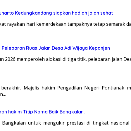
harto Kedungkandang siapkan hadiah jalan sehat
rayakan hari kemerdekaan tampaknya tetap semarak dan les
 Pelebaran Ruas Jalan Desa Adi Wijaya Kepanjen
n 2026 memperoleh alokasi di tiga titik, pelebaran jalan 
ah berakhir. Majelis hakim Pengadilan Negeri Pontiana
an…
man hakim Titip Nama Baik Bangkalan.
angkalan untuk mengukir prestasi di tingkat nasiona