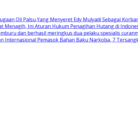
aan Oli Palsu,Yang Menyeret Edy Mulyadi Sebagai Korban
aat Menagih, Ini Aturan Hukum Penagihan Hutang di Indone
buru dan berhasil meringkus dua pelaku spesialis curanmo
an Internasional Pemasok Bahan Baku Narkoba, 7 Tersangka