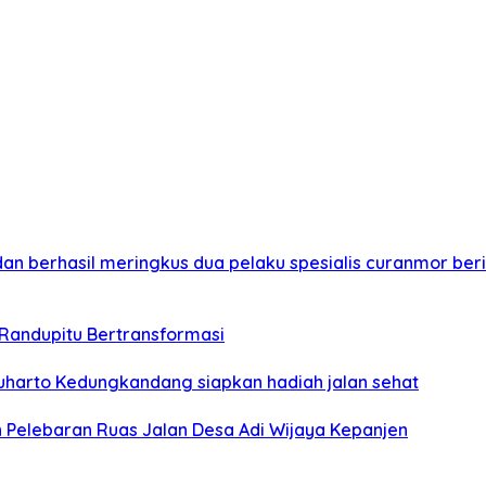
 berhasil meringkus dua pelaku spesialis curanmor berin
 Randupitu Bertransformasi
harto Kedungkandang siapkan hadiah jalan sehat
 Pelebaran Ruas Jalan Desa Adi Wijaya Kepanjen