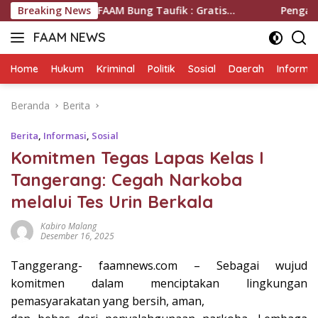
Langsung
um FAAM Bung Taufik : Gratis…
Breaking News
Pengadilan Negeri Memp
ke
FAAM NEWS
konten
Mengungkap
Fakta,
Home
Hukum
Kriminal
Politik
Sosial
Daerah
Informas
Mengawal
Aspirasi
Beranda
Berita
Berita
,
Informasi
,
Sosial
Komitmen Tegas Lapas Kelas I
Tangerang: Cegah Narkoba
melalui Tes Urin Berkala
Kabiro Malang
Desember 16, 2025
Tanggerang- faamnews.com – Sebagai wujud
komitmen dalam menciptakan lingkungan
pemasyarakatan yang bersih, aman,