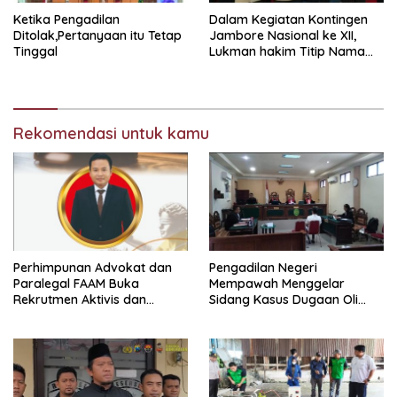
Ketika Pengadilan
Dalam Kegiatan Kontingen
Ditolak,Pertanyaan itu Tetap
Jambore Nasional ke XII,
Tinggal
Lukman hakim Titip Nama
Baik Bangkalan.
Rekomendasi untuk kamu
Perhimpunan Advokat dan
Pengadilan Negeri
Paralegal FAAM Buka
Mempawah Menggelar
Rekrutmen Aktivis dan
Sidang Kasus Dugaan Oli
Praktisi Hukum , Ketum FAAM
Palsu,Yang Menyeret Edy
Bung Taufik : Gratis…
Mulyadi Sebagai Korban
Penipuan Dari Jaringan
Pemasok PT. DAB