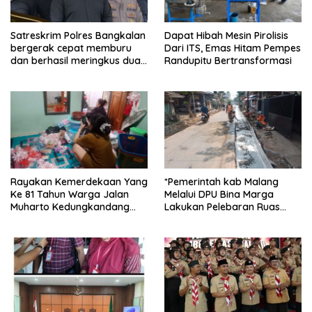
Satreskrim Polres Bangkalan
Dapat Hibah Mesin Pirolisis
bergerak cepat memburu
Dari ITS, Emas Hitam Pempes
dan berhasil meringkus dua
Randupitu Bertransformasi
pelaku spesialis curanmor
berinisial FAW (16) warga
Sidoarjo dan HP (25) warga
Tulungagung.
Rayakan Kemerdekaan Yang
*Pemerintah kab Malang
Ke 81 Tahun Warga Jalan
Melalui DPU Bina Marga
Muharto Kedungkandang
Lakukan Pelebaran Ruas
siapkan hadiah jalan sehat
Jalan Desa Adi Wijaya
Kepanjen