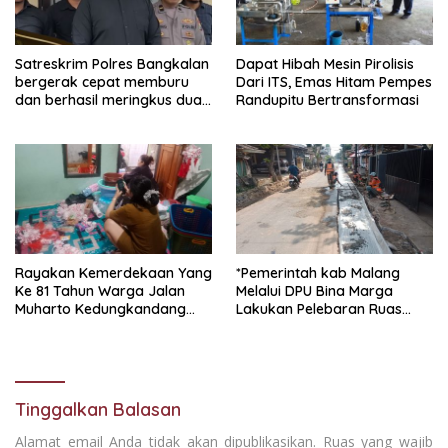
Satreskrim Polres Bangkalan
Dapat Hibah Mesin Pirolisis
bergerak cepat memburu
Dari ITS, Emas Hitam Pempes
dan berhasil meringkus dua
Randupitu Bertransformasi
pelaku spesialis curanmor
berinisial FAW (16) warga
Sidoarjo dan HP (25) warga
Tulungagung.
Rayakan Kemerdekaan Yang
*Pemerintah kab Malang
Ke 81 Tahun Warga Jalan
Melalui DPU Bina Marga
Muharto Kedungkandang
Lakukan Pelebaran Ruas
siapkan hadiah jalan sehat
Jalan Desa Adi Wijaya
Kepanjen
Tinggalkan Balasan
Alamat email Anda tidak akan dipublikasikan.
Ruas yang wajib