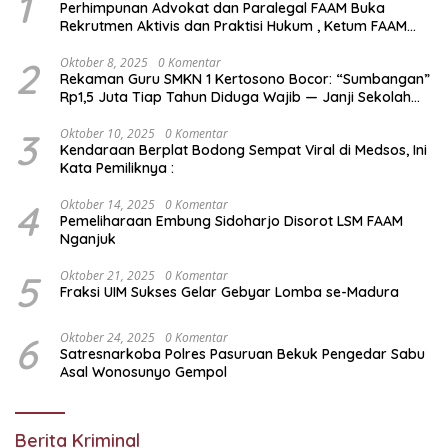
1
Perhimpunan Advokat dan Paralegal FAAM Buka
Rekrutmen Aktivis dan Praktisi Hukum , Ketum FAAM
Bung Taufik : Gratis…
2
Oktober 8, 2025
0 Komentar
Rekaman Guru SMKN 1 Kertosono Bocor: “Sumbangan”
Rp1,5 Juta Tiap Tahun Diduga Wajib — Janji Sekolah
Bebas Pungli di Jatim Dipertanyakan
3
Oktober 10, 2025
0 Komentar
Kendaraan Berplat Bodong Sempat Viral di Medsos, Ini
Kata Pemiliknya :
4
Oktober 14, 2025
0 Komentar
Pemeliharaan Embung Sidoharjo Disorot LSM FAAM
Nganjuk
5
Oktober 21, 2025
0 Komentar
Fraksi UIM Sukses Gelar Gebyar Lomba se-Madura
6
Oktober 24, 2025
0 Komentar
Satresnarkoba Polres Pasuruan Bekuk Pengedar Sabu
Asal Wonosunyo Gempol
Berita Kriminal