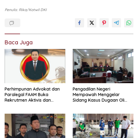
Penulis: Rika/kotwil DKI
Baca Juga
Perhimpunan Advokat dan
Pengadilan Negeri
Paralegal FAAM Buka
Mempawah Menggelar
Rekrutmen Aktivis dan
Sidang Kasus Dugaan Oli
Praktisi Hukum , Ketum FAAM
Palsu,Yang Menyeret Edy
Bung Taufik : Gratis…
Mulyadi Sebagai Korban
Penipuan Dari Jaringan
Pemasok PT. DAB