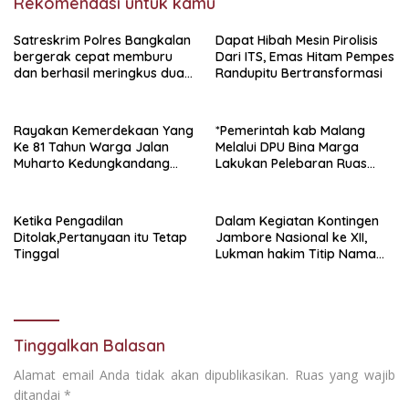
Rekomendasi untuk kamu
Satreskrim Polres Bangkalan
Dapat Hibah Mesin Pirolisis
bergerak cepat memburu
Dari ITS, Emas Hitam Pempes
dan berhasil meringkus dua
Randupitu Bertransformasi
pelaku spesialis curanmor
berinisial FAW (16) warga
Sidoarjo dan HP (25) warga
Rayakan Kemerdekaan Yang
*Pemerintah kab Malang
Tulungagung.
Ke 81 Tahun Warga Jalan
Melalui DPU Bina Marga
Muharto Kedungkandang
Lakukan Pelebaran Ruas
siapkan hadiah jalan sehat
Jalan Desa Adi Wijaya
Kepanjen
Ketika Pengadilan
Dalam Kegiatan Kontingen
Ditolak,Pertanyaan itu Tetap
Jambore Nasional ke XII,
Tinggal
Lukman hakim Titip Nama
Baik Bangkalan.
Tinggalkan Balasan
Alamat email Anda tidak akan dipublikasikan.
Ruas yang wajib
ditandai
*