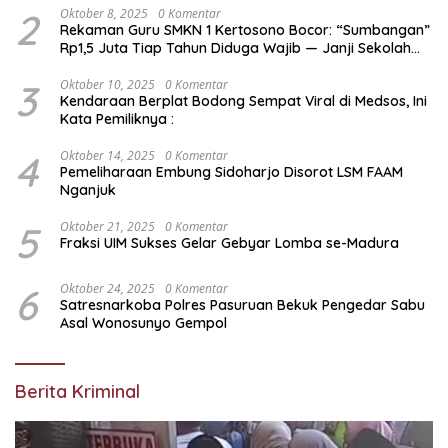
2
Oktober 8, 2025
0 Komentar
Rekaman Guru SMKN 1 Kertosono Bocor: “Sumbangan”
Rp1,5 Juta Tiap Tahun Diduga Wajib — Janji Sekolah
Bebas Pungli di Jatim Dipertanyakan
3
Oktober 10, 2025
0 Komentar
Kendaraan Berplat Bodong Sempat Viral di Medsos, Ini
Kata Pemiliknya :
4
Oktober 14, 2025
0 Komentar
Pemeliharaan Embung Sidoharjo Disorot LSM FAAM
Nganjuk
5
Oktober 21, 2025
0 Komentar
Fraksi UIM Sukses Gelar Gebyar Lomba se-Madura
6
Oktober 24, 2025
0 Komentar
Satresnarkoba Polres Pasuruan Bekuk Pengedar Sabu
Asal Wonosunyo Gempol
Berita Kriminal