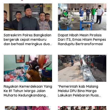
Satreskrim Polres Bangkalan
Dapat Hibah Mesin Pirolisis
bergerak cepat memburu
Dari ITS, Emas Hitam Pempes
dan berhasil meringkus dua
Randupitu Bertransformasi
pelaku spesialis curanmor
berinisial FAW (16) warga
Sidoarjo dan HP (25) warga
Tulungagung.
Rayakan Kemerdekaan Yang
*Pemerintah kab Malang
Ke 81 Tahun Warga Jalan
Melalui DPU Bina Marga
Muharto Kedungkandang
Lakukan Pelebaran Ruas
siapkan hadiah jalan sehat
Jalan Desa Adi Wijaya
Kepanjen