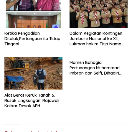
Ketika Pengadilan
Dalam Kegiatan Kontingen
Ditolak,Pertanyaan itu Tetap
Jambore Nasional ke XII,
Tinggal
Lukman hakim Titip Nama
Baik Bangkalan.
Momen Bahagia
Pertunangan Muhammad
Imbron dan Selfi, Dihadiri
Tokoh Masyarakat
Alat Berat Keruk Tanah &
Rusak Lingkungan, Rajawali
Kalbar Desak APH
Transparan Ungkap
Jaringan PETI