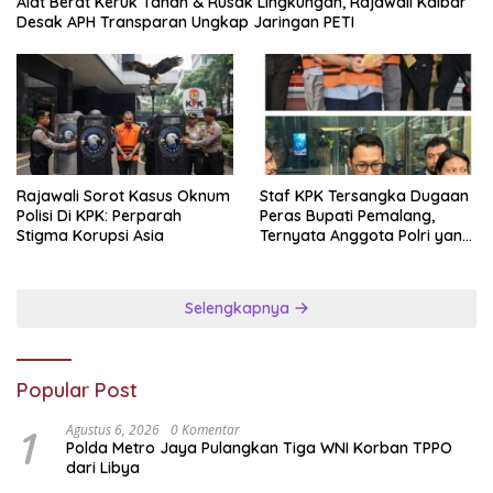
Alat Berat Keruk Tanah & Rusak Lingkungan, Rajawali Kalbar
Desak APH Transparan Ungkap Jaringan PETI
Rajawali Sorot Kasus Oknum
Staf KPK Tersangka Dugaan
Polisi Di KPK: Perparah
Peras Bupati Pemalang,
Stigma Korupsi Asia
Ternyata Anggota Polri yang
Diperbantukan
Selengkapnya
Popular Post
1
Agustus 6, 2026
0 Komentar
Polda Metro Jaya Pulangkan Tiga WNI Korban TPPO
dari Libya