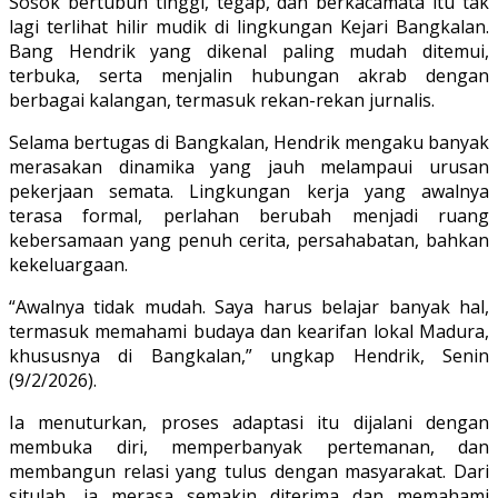
Sosok bertubuh tinggi, tegap, dan berkacamata itu tak
lagi terlihat hilir mudik di lingkungan Kejari Bangkalan.
Bang Hendrik yang dikenal paling mudah ditemui,
terbuka, serta menjalin hubungan akrab dengan
berbagai kalangan, termasuk rekan-rekan jurnalis.
Selama bertugas di Bangkalan, Hendrik mengaku banyak
merasakan dinamika yang jauh melampaui urusan
pekerjaan semata. Lingkungan kerja yang awalnya
terasa formal, perlahan berubah menjadi ruang
kebersamaan yang penuh cerita, persahabatan, bahkan
kekeluargaan.
“Awalnya tidak mudah. Saya harus belajar banyak hal,
termasuk memahami budaya dan kearifan lokal Madura,
khususnya di Bangkalan,” ungkap Hendrik, Senin
(9/2/2026).
Ia menuturkan, proses adaptasi itu dijalani dengan
membuka diri, memperbanyak pertemanan, dan
membangun relasi yang tulus dengan masyarakat. Dari
situlah, ia merasa semakin diterima dan memahami