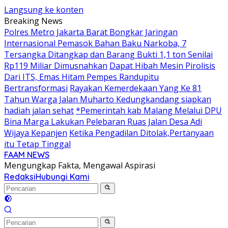
Langsung ke konten
Breaking News
Polres Metro Jakarta Barat Bongkar Jaringan
Internasional Pemasok Bahan Baku Narkoba, 7
Tersangka Ditangkap dan Barang Bukti 1,1 ton Senilai
Rp119 Miliar Dimusnahkan
Dapat Hibah Mesin Pirolisis
Dari ITS, Emas Hitam Pempes Randupitu
Bertransformasi
Rayakan Kemerdekaan Yang Ke 81
Tahun Warga Jalan Muharto Kedungkandang siapkan
hadiah jalan sehat
*Pemerintah kab Malang Melalui DPU
Bina Marga Lakukan Pelebaran Ruas Jalan Desa Adi
Wijaya Kepanjen
Ketika Pengadilan Ditolak,Pertanyaan
itu Tetap Tinggal
FAAM NEWS
Mengungkap Fakta, Mengawal Aspirasi
Redaksi
Hubungi Kami