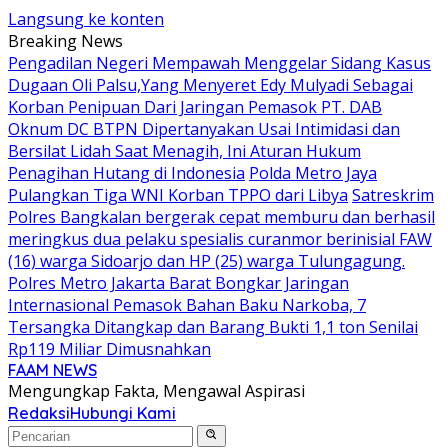
Langsung ke konten
Breaking News
Pengadilan Negeri Mempawah Menggelar Sidang Kasus
Dugaan Oli Palsu,Yang Menyeret Edy Mulyadi Sebagai
Korban Penipuan Dari Jaringan Pemasok PT. DAB
Oknum DC BTPN Dipertanyakan Usai Intimidasi dan
Bersilat Lidah Saat Menagih, Ini Aturan Hukum
Penagihan Hutang di Indonesia
Polda Metro Jaya
Pulangkan Tiga WNI Korban TPPO dari Libya
Satreskrim
Polres Bangkalan bergerak cepat memburu dan berhasil
meringkus dua pelaku spesialis curanmor berinisial FAW
(16) warga Sidoarjo dan HP (25) warga Tulungagung.
Polres Metro Jakarta Barat Bongkar Jaringan
Internasional Pemasok Bahan Baku Narkoba, 7
Tersangka Ditangkap dan Barang Bukti 1,1 ton Senilai
Rp119 Miliar Dimusnahkan
FAAM NEWS
Mengungkap Fakta, Mengawal Aspirasi
Redaksi
Hubungi Kami