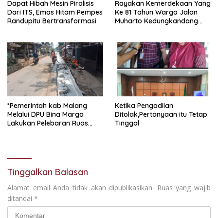
Dapat Hibah Mesin Pirolisis
Rayakan Kemerdekaan Yang
Dari ITS, Emas Hitam Pempes
Ke 81 Tahun Warga Jalan
Randupitu Bertransformasi
Muharto Kedungkandang
siapkan hadiah jalan sehat
*Pemerintah kab Malang
Ketika Pengadilan
Melalui DPU Bina Marga
Ditolak,Pertanyaan itu Tetap
Lakukan Pelebaran Ruas
Tinggal
Jalan Desa Adi Wijaya
Kepanjen
Tinggalkan Balasan
Alamat email Anda tidak akan dipublikasikan.
Ruas yang wajib
ditandai
*