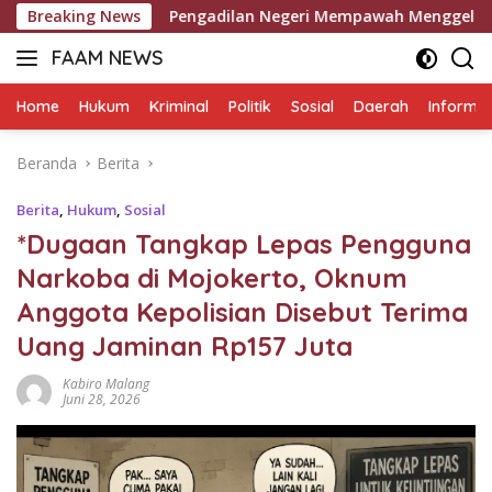
Langsung
Breaking News
Pengadilan Negeri Mempawah Menggelar Sidang Kasus Dug
ke
FAAM NEWS
konten
Mengungkap
Fakta,
Home
Hukum
Kriminal
Politik
Sosial
Daerah
Informas
Mengawal
Aspirasi
Beranda
Berita
Berita
,
Hukum
,
Sosial
*Dugaan Tangkap Lepas Pengguna
Narkoba di Mojokerto, Oknum
Anggota Kepolisian Disebut Terima
Uang Jaminan Rp157 Juta
Kabiro Malang
Juni 28, 2026