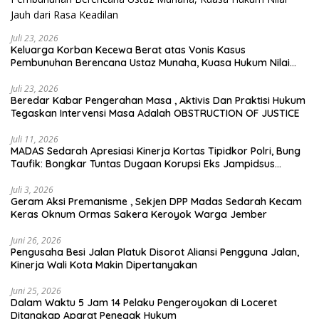
Juli 23, 2026
Keluarga Korban Kecewa Berat atas Vonis Kasus
Pembunuhan Berencana Ustaz Munaha, Kuasa Hukum Nilai
Jauh dari Rasa Keadilan
Juli 23, 2026
Beredar Kabar Pengerahan Masa , Aktivis Dan Praktisi Hukum
Tegaskan Intervensi Masa Adalah OBSTRUCTION OF JUSTICE
Juli 11, 2026
MADAS Sedarah Apresiasi Kinerja Kortas Tipidkor Polri, Bung
Taufik: Bongkar Tuntas Dugaan Korupsi Eks Jampidsus
Hingga ke Akar-akarnya
Juli 3, 2026
Geram Aksi Premanisme , Sekjen DPP Madas Sedarah Kecam
Keras Oknum Ormas Sakera Keroyok Warga Jember
Juni 26, 2026
Pengusaha Besi Jalan Platuk Disorot Aliansi Pengguna Jalan,
Kinerja Wali Kota Makin Dipertanyakan
Juni 25, 2026
Dalam Waktu 5 Jam 14 Pelaku Pengeroyokan di Loceret
Ditangkap Aparat Penegak Hukum