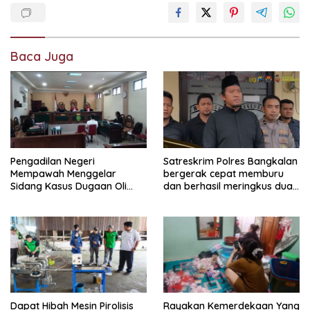
Baca Juga
Pengadilan Negeri
Satreskrim Polres Bangkalan
Mempawah Menggelar
bergerak cepat memburu
Sidang Kasus Dugaan Oli
dan berhasil meringkus dua
Palsu,Yang Menyeret Edy
pelaku spesialis curanmor
Mulyadi Sebagai Korban
berinisial FAW (16) warga
Penipuan Dari Jaringan
Sidoarjo dan HP (25) warga
Pemasok PT. DAB
Tulungagung.
Dapat Hibah Mesin Pirolisis
Rayakan Kemerdekaan Yang