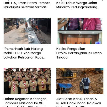
Dari ITS, Emas Hitam Pempes
Ke 81 Tahun Warga Jalan
Randupitu Bertransformasi
Muharto Kedungkandang
siapkan hadiah jalan sehat
*Pemerintah kab Malang
Ketika Pengadilan
Melalui DPU Bina Marga
Ditolak,Pertanyaan itu Tetap
Lakukan Pelebaran Ruas
Tinggal
Jalan Desa Adi Wijaya
Kepanjen
Dalam Kegiatan Kontingen
Alat Berat Keruk Tanah &
Jambore Nasional ke XII,
Rusak Lingkungan, Rajawali