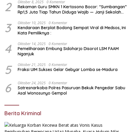
2
Oktober 8, 2025
0 Komentar
Rekaman Guru SMKN 1 Kertosono Bocor: “Sumbangan”
Rp1,5 Juta Tiap Tahun Diduga Wajib — Janji Sekolah
Bebas Pungli di Jatim Dipertanyakan
3
Oktober 10, 2025
0 Komentar
Kendaraan Berplat Bodong Sempat Viral di Medsos, Ini
Kata Pemiliknya :
4
Oktober 14, 2025
0 Komentar
Pemeliharaan Embung Sidoharjo Disorot LSM FAAM
Nganjuk
5
Oktober 21, 2025
0 Komentar
Fraksi UIM Sukses Gelar Gebyar Lomba se-Madura
6
Oktober 24, 2025
0 Komentar
Satresnarkoba Polres Pasuruan Bekuk Pengedar Sabu
Asal Wonosunyo Gempol
Berita Kriminal