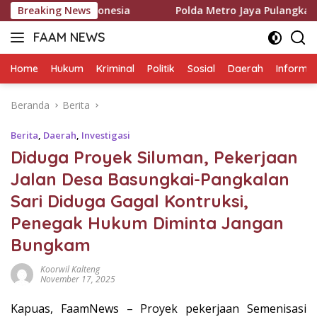
Langsung
onesia
Breaking News
Polda Metro Jaya Pulangkan Tiga WNI Korban TP
ke
FAAM NEWS
konten
Mengungkap
Fakta,
Home
Hukum
Kriminal
Politik
Sosial
Daerah
Informas
Mengawal
Aspirasi
Beranda
Berita
Berita
,
Daerah
,
Investigasi
Diduga Proyek Siluman, Pekerjaan
Jalan Desa Basungkai-Pangkalan
Sari Diduga Gagal Kontruksi,
Penegak Hukum Diminta Jangan
Bungkam
Koorwil Kalteng
November 17, 2025
Kapuas, FaamNews – Proyek pekerjaan Semenisasi