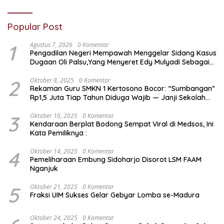
Popular Post
1
Agustus 7, 2026
0 Komentar
Pengadilan Negeri Mempawah Menggelar Sidang Kasus
Dugaan Oli Palsu,Yang Menyeret Edy Mulyadi Sebagai
Korban Penipuan Dari Jaringan Pemasok PT. DAB
2
Oktober 8, 2025
0 Komentar
Rekaman Guru SMKN 1 Kertosono Bocor: “Sumbangan”
Rp1,5 Juta Tiap Tahun Diduga Wajib — Janji Sekolah
Bebas Pungli di Jatim Dipertanyakan
3
Oktober 10, 2025
0 Komentar
Kendaraan Berplat Bodong Sempat Viral di Medsos, Ini
Kata Pemiliknya :
4
Oktober 14, 2025
0 Komentar
Pemeliharaan Embung Sidoharjo Disorot LSM FAAM
Nganjuk
5
Oktober 21, 2025
0 Komentar
Fraksi UIM Sukses Gelar Gebyar Lomba se-Madura
Oktober 24, 2025
0 Komentar