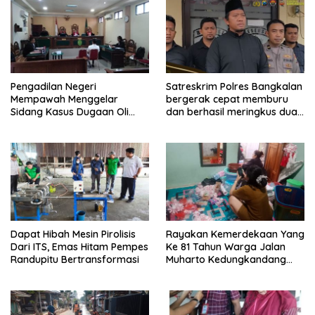
Pengadilan Negeri
Satreskrim Polres Bangkalan
Mempawah Menggelar
bergerak cepat memburu
Sidang Kasus Dugaan Oli
dan berhasil meringkus dua
Palsu,Yang Menyeret Edy
pelaku spesialis curanmor
Mulyadi Sebagai Korban
berinisial FAW (16) warga
Penipuan Dari Jaringan
Sidoarjo dan HP (25) warga
Pemasok PT. DAB
Tulungagung.
Dapat Hibah Mesin Pirolisis
Rayakan Kemerdekaan Yang
Dari ITS, Emas Hitam Pempes
Ke 81 Tahun Warga Jalan
Randupitu Bertransformasi
Muharto Kedungkandang
siapkan hadiah jalan sehat