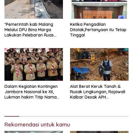
*Pemerintah kab Malang
Ketika Pengadilan
Melalui DPU Bina Marga
Ditolak,Pertanyaan itu Tetap
Lakukan Pelebaran Ruas
Tinggal
Jalan Desa Adi Wijaya
Kepanjen
Dalam Kegiatan Kontingen
Alat Berat Keruk Tanah &
Jambore Nasional ke XII,
Rusak Lingkungan, Rajawali
Lukman hakim Titip Nama
Kalbar Desak APH
Baik Bangkalan.
Transparan Ungkap
Jaringan PETI
Rekomendasi untuk kamu