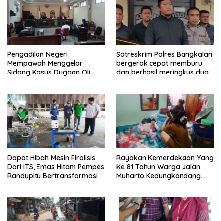
Pengadilan Negeri
Satreskrim Polres Bangkalan
Mempawah Menggelar
bergerak cepat memburu
Sidang Kasus Dugaan Oli
dan berhasil meringkus dua
Palsu,Yang Menyeret Edy
pelaku spesialis curanmor
Mulyadi Sebagai Korban
berinisial FAW (16) warga
Penipuan Dari Jaringan
Sidoarjo dan HP (25) warga
Pemasok PT. DAB
Tulungagung.
Dapat Hibah Mesin Pirolisis
Rayakan Kemerdekaan Yang
Dari ITS, Emas Hitam Pempes
Ke 81 Tahun Warga Jalan
Randupitu Bertransformasi
Muharto Kedungkandang
siapkan hadiah jalan sehat