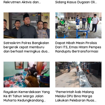
Rekrutmen Aktivis dan
Sidang Kasus Dugaan Oli
Praktisi Hukum , Ketum FAAM
Palsu,Yang Menyeret Edy
Bung Taufik : Gratis…
Mulyadi Sebagai Korban
Penipuan Dari Jaringan
Pemasok PT. DAB
Satreskrim Polres Bangkalan
Dapat Hibah Mesin Pirolisis
bergerak cepat memburu
Dari ITS, Emas Hitam Pempes
dan berhasil meringkus dua
Randupitu Bertransformasi
pelaku spesialis curanmor
berinisial FAW (16) warga
Sidoarjo dan HP (25) warga
Tulungagung.
Rayakan Kemerdekaan Yang
*Pemerintah kab Malang
Ke 81 Tahun Warga Jalan
Melalui DPU Bina Marga
Muharto Kedungkandang
Lakukan Pelebaran Ruas
siapkan hadiah jalan sehat
Jalan Desa Adi Wijaya