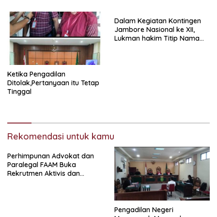
Kepanjen
Dalam Kegiatan Kontingen
Jambore Nasional ke XII,
Lukman hakim Titip Nama
Baik Bangkalan.
Ketika Pengadilan
Ditolak,Pertanyaan itu Tetap
Tinggal
Rekomendasi untuk kamu
Perhimpunan Advokat dan
Paralegal FAAM Buka
Rekrutmen Aktivis dan
Praktisi Hukum , Ketum FAAM
Bung Taufik : Gratis…
Pengadilan Negeri