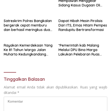
Mempawah Menggelar
Sidang Kasus Dugaan Oli
Palsu,Yang Menyeret Edy
Mulyadi Sebagai Korban
Penipuan Dari Jaringan
Satreskrim Polres Bangkalan
Dapat Hibah Mesin Pirolisis
Pemasok PT. DAB
bergerak cepat memburu
Dari ITS, Emas Hitam Pempes
dan berhasil meringkus dua
Randupitu Bertransformasi
pelaku spesialis curanmor
berinisial FAW (16) warga
Sidoarjo dan HP (25) warga
Rayakan Kemerdekaan Yang
*Pemerintah kab Malang
Tulungagung.
Ke 81 Tahun Warga Jalan
Melalui DPU Bina Marga
Muharto Kedungkandang
Lakukan Pelebaran Ruas
siapkan hadiah jalan sehat
Jalan Desa Adi Wijaya
Kepanjen
Tinggalkan Balasan
Alamat email Anda tidak akan dipublikasikan.
Ruas yang wajib
ditandai
*