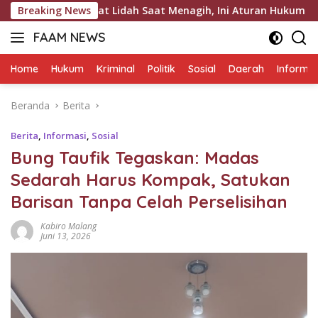
Langsung
silat Lidah Saat Menagih, Ini Aturan Hukum Penagihan Hutang
Breaking News
ke
FAAM NEWS
konten
Mengungkap
Fakta,
Home
Hukum
Kriminal
Politik
Sosial
Daerah
Informas
Mengawal
Aspirasi
Beranda
Berita
Berita
,
Informasi
,
Sosial
Bung Taufik Tegaskan: Madas
Sedarah Harus Kompak, Satukan
Barisan Tanpa Celah Perselisihan
Kabiro Malang
Juni 13, 2026