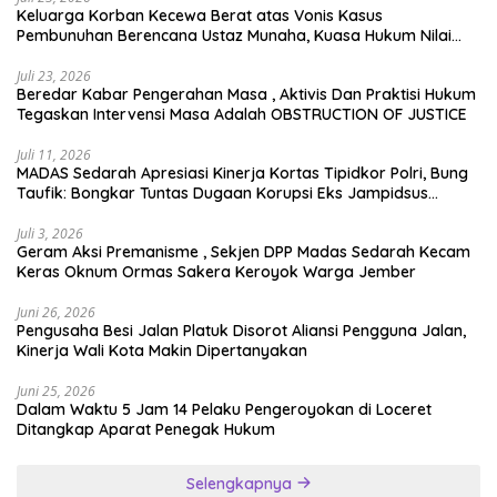
Keluarga Korban Kecewa Berat atas Vonis Kasus
Pembunuhan Berencana Ustaz Munaha, Kuasa Hukum Nilai
Jauh dari Rasa Keadilan
Juli 23, 2026
Beredar Kabar Pengerahan Masa , Aktivis Dan Praktisi Hukum
Tegaskan Intervensi Masa Adalah OBSTRUCTION OF JUSTICE
Juli 11, 2026
MADAS Sedarah Apresiasi Kinerja Kortas Tipidkor Polri, Bung
Taufik: Bongkar Tuntas Dugaan Korupsi Eks Jampidsus
Hingga ke Akar-akarnya
Juli 3, 2026
Geram Aksi Premanisme , Sekjen DPP Madas Sedarah Kecam
Keras Oknum Ormas Sakera Keroyok Warga Jember
Juni 26, 2026
Pengusaha Besi Jalan Platuk Disorot Aliansi Pengguna Jalan,
Kinerja Wali Kota Makin Dipertanyakan
Juni 25, 2026
Dalam Waktu 5 Jam 14 Pelaku Pengeroyokan di Loceret
Ditangkap Aparat Penegak Hukum
Selengkapnya