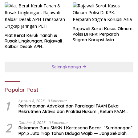
Rajawali Sorot Kasus Oknum
Polisi Di KPK: Perparah
Alat Berat Keruk Tanah &
Stigma Korupsi Asia
Rusak Lingkungan, Rajawali
Kalbar Desak APH
Transparan Ungkap
Jaringan PETI
Selengkapnya
Popular Post
1
Agustus 8, 2026
0 Komentar
Perhimpunan Advokat dan Paralegal FAAM Buka
Rekrutmen Aktivis dan Praktisi Hukum , Ketum FAAM
Bung Taufik : Gratis…
2
Oktober 8, 2025
0 Komentar
Rekaman Guru SMKN 1 Kertosono Bocor: “Sumbangan”
Rp1,5 Juta Tiap Tahun Diduga Wajib — Janji Sekolah