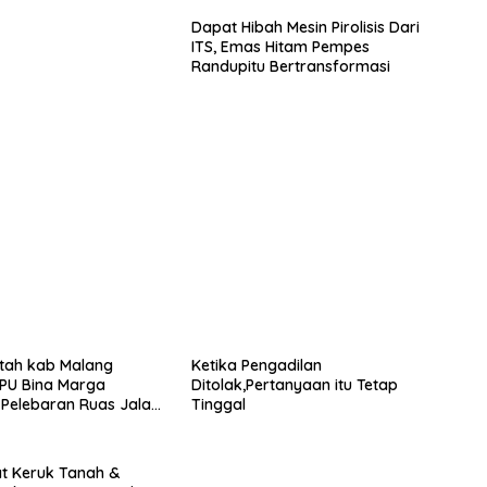
 warga Sidoarjo dan
warga Tulungagung.
Dapat Hibah Mesin Pirolisis Dari
ITS, Emas Hitam Pempes
Randupitu Bertransformasi
tah kab Malang
Ketika Pengadilan
DPU Bina Marga
Ditolak,Pertanyaan itu Tetap
Pelebaran Ruas Jalan
Tinggal
 Wijaya Kepanjen
at Keruk Tanah &