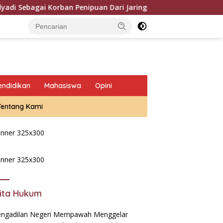
Penipuan Dari Jaringan Pemasok PT. DAB
Oknum DC BTPN
endidikan
Mahasiswa
Opini
Tentang Kami
ita Hukum