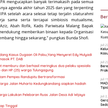
IPA mengucapkan banyak terimakasih pada semua
ya agenda akhir tahun 2025 dan yang terpenting
 setelah acara selesai tetap terjalin silaturahmi
Ber
rja sama serta tercapai simbiosis mutualisme,
ziz, Abah Rofik, Kadis Pariwisata Malang Bapak
 mendukung memberikan binaan kepada Organisasi
kembang hingga sekarang,” pungkas Bunda Shofi.
Juli 
Kelu
Kas
ang Kasus Dugaan Oli Palsu,Yang Menyeret Edy Mulyadi
Kuas
masok PT. DAB
Juli 
t memburu dan berhasil meringkus dua pelaku spesialis
Bere
o dan HP (25) warga Tulungagung.
Prak
Ada
 Hitam Pempes Randupitu Bertransformasi
Juli 
MADA
arga Jalan Muharto Kedungkandang siapkan hadiah
Tipi
Duga
arga Lakukan Pelebaran Ruas Jalan Desa Adi Wijaya
aka
Juli 3
Geram A
Sed
tap Tinggal