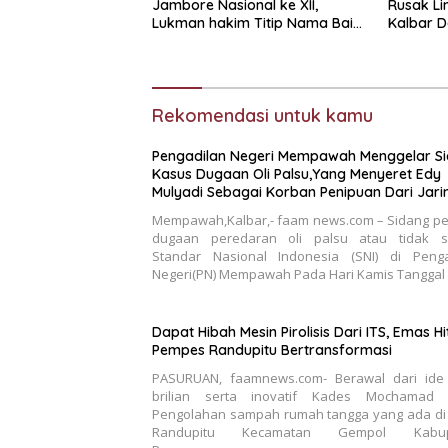
Jambore Nasional ke XII,
Rusak Li
Lukman hakim Titip Nama Baik
Kalbar 
Bangkalan.
Ungkap J
Rekomendasi untuk kamu
Pengadilan Negeri Mempawah Menggelar S
Kasus Dugaan Oli Palsu,Yang Menyeret Edy
Mulyadi Sebagai Korban Penipuan Dari Jar
Pemasok PT. DAB
Mempawah,Kalbar,- faam news.com – Sidang pe
dugaan peredaran oli palsu atau tidak s
Standar Nasional Indonesia (SNI) di Penga
Negeri(PN) Mempawah Pada Hari Kamis Tanggal
Dapat Hibah Mesin Pirolisis Dari ITS, Emas H
Pempes Randupitu Bertransformasi
PASURUAN, faamnews.com- Berawal dari ide
brilian serta inovatif Kades Mochamad 
Pengolahan sampah rumah tangga yang ada di
Randupitu Kecamatan Gempol Kabup