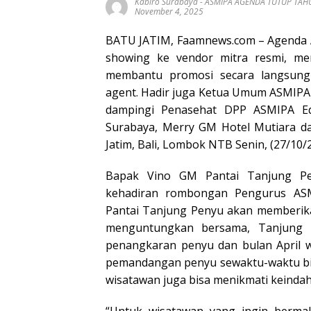
Kabiro Surabaya
-
ASMIPA AGENDA TUTUP TAH
November 4, 2025
BATU JATIM, Faamnews.com – Agenda A
showing ke vendor mitra resmi, me
membantu promosi secara langsung
agent. Hadir juga Ketua Umum ASMIPA 
dampingi Penasehat DPP ASMIPA E
Surabaya, Merry GM Hotel Mutiara da
Jatim, Bali, Lombok NTB Senin, (27/10/
Bapak Vino GM Pantai Tanjung P
kehadiran rombongan Pengurus ASM
Pantai Tanjung Penyu akan memberik
menguntungkan bersama, Tanjung P
penangkaran penyu dan bulan April w
pemandangan penyu sewaktu-waktu bis
wisatawan juga bisa menikmati keindah