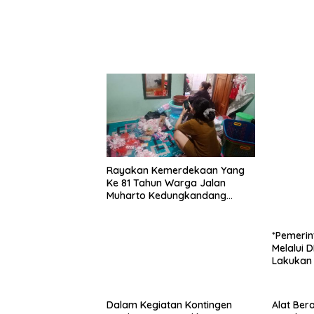
Korban Penipuan Dari Jaringan
FAW (16)
Pemasok PT. DAB
HP (25) 
Rayakan Kemerdekaan Yang
Ke 81 Tahun Warga Jalan
Muharto Kedungkandang
siapkan hadiah jalan sehat
*Pemerin
Melalui 
Lakukan 
Desa Adi
Dalam Kegiatan Kontingen
Alat Ber