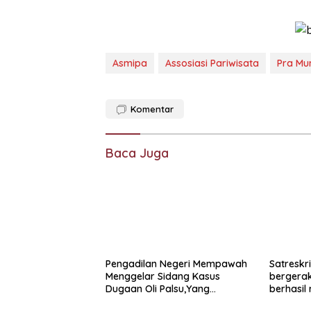
Asmipa
Assosiasi Pariwisata
Pra Mu
Komentar
Baca Juga
Pengadilan Negeri Mempawah
Satreskr
Menggelar Sidang Kasus
bergera
Dugaan Oli Palsu,Yang
berhasil
Menyeret Edy Mulyadi Sebagai
spesialis