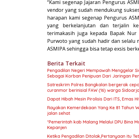
“Kami segenap Jajaran Pengurus ASM
vendor yang sudah mendukung suksesn
harapan kami segenap Pengurus ASMIPA
yang berkelanjutan dan terjalin ke
terimakasih juga kepada Bapak Nur A
Purwoto yang sudah hadir dan selalu
ASMIPA sehingga bisa tetap exsis ber
Berita Terkait
Pengadilan Negeri Mempawah Menggelar Sid
Sebagai Korban Penipuan Dari Jaringan Pe
Satreskrim Polres Bangkalan bergerak cepa
curanmor berinisial FAW (16) warga Sidoarj
Dapat Hibah Mesin Pirolisis Dari ITS, Emas
Rayakan Kemerdekaan Yang Ke 81 Tahun W
jalan sehat
*Pemerintah kab Malang Melalui DPU Bina M
Kepanjen
Ketika Pengadilan Ditolak,Pertanyaan itu Te