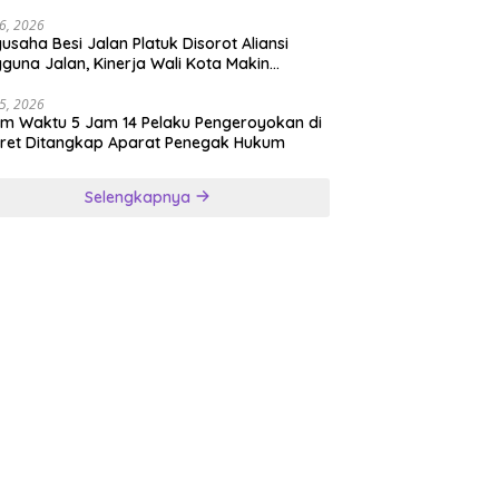
Keroyok Warga Jember
26, 2026
usaha Besi Jalan Platuk Disorot Aliansi
guna Jalan, Kinerja Wali Kota Makin
ertanyakan
25, 2026
m Waktu 5 Jam 14 Pelaku Pengeroyokan di
ret Ditangkap Aparat Penegak Hukum
Selengkapnya