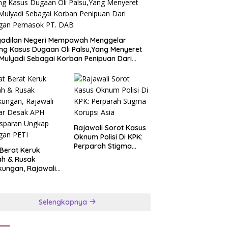
gadilan Negeri Mempawah Menggelar
ng Kasus Dugaan Oli Palsu,Yang Menyeret
Mulyadi Sebagai Korban Penipuan Dari
ngan Pemasok PT. DAB
Rajawali Sorot Kasus
Oknum Polisi Di KPK:
Perparah Stigma
 Berat Keruk
Korupsi Asia
ah & Rusak
kungan, Rajawali
ar Desak APH
nsparan Ungkap
ngan PETI
Selengkapnya