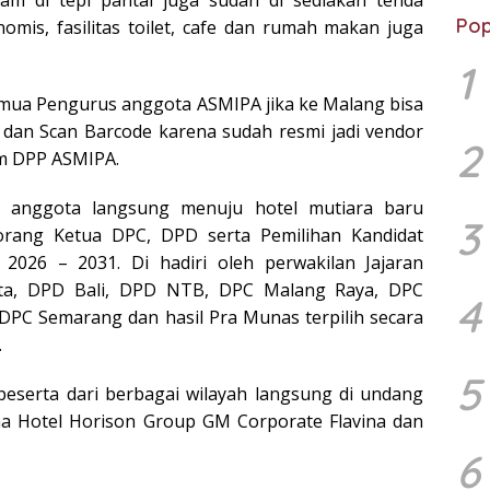
am di tepi pantai juga sudah di sediakan tenda
Pop
is, fasilitas toilet, cafe dan rumah makan juga
1
mua Pengurus anggota ASMIPA jika ke Malang bisa
 dan Scan Barcode karena sudah resmi jadi vendor
2
m DPP ASMIPA.
h anggota langsung menuju hotel mutiara baru
3
rang Ketua DPC, DPD serta Pemilihan Kandidat
026 – 2031. Di hadiri oleh perwakilan Jajaran
rta, DPD Bali, DPD NTB, DPC Malang Raya, DPC
4
DPC Semarang dan hasil Pra Munas terpilih secara
.
5
 peserta dari berbagai wilayah langsung di undang
a Hotel Horison Group GM Corporate Flavina dan
6