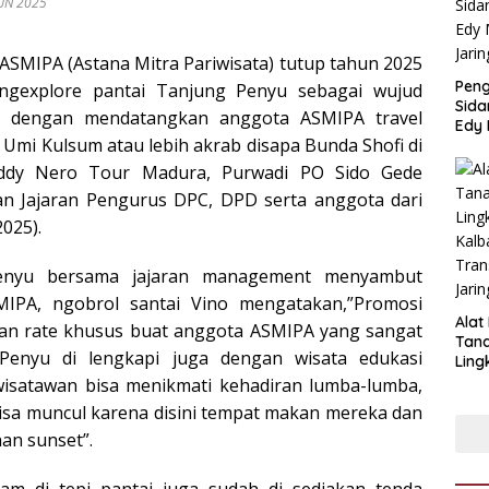
UN 2025
SMIPA (Astana Mitra Pariwisata) tutup tahun 2025
Pen
ngexplore pantai Tanjung Penyu sebagai wujud
Sida
 dengan mendatangkan anggota ASMIPA travel
Edy 
Umi Kulsum atau lebih akrab disapa Bunda Shofi di
Jari
ddy Nero Tour Madura, Purwadi PO Sido Gede
n Jajaran Pengurus DPC, DPD serta anggota dari
2025).
enyu bersama jajaran management menyambut
IPA, ngobrol santai Vino mengatakan,”Promosi
Alat
an rate khusus buat anggota ASMIPA yang sangat
Tan
enyu di lengkapi juga dengan wisata edukasi
Ling
Kalb
isatawan bisa menikmati kehadiran lumba-lumba,
Tra
a muncul karena disini tempat makan mereka dan
Jari
an sunset”.