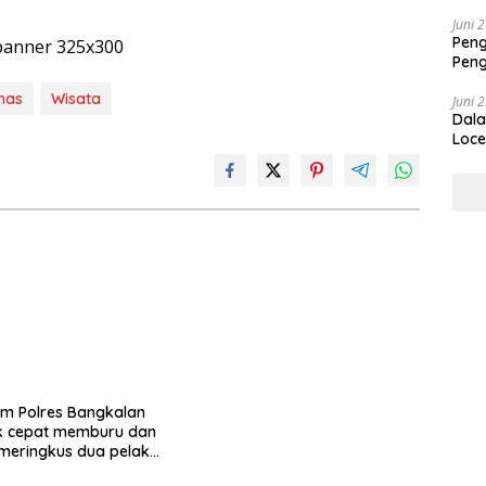
Juni 
Peng
Peng
Dip
nas
Wisata
Juni 
Dala
Loce
im Polres Bangkalan
k cepat memburu dan
 meringkus dua pelaku
 curanmor berinisial