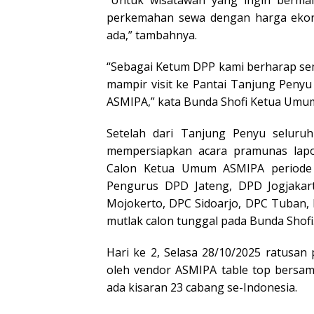
“Untuk wisatawan yang ingin bermal
perkemahan sewa dengan harga ekonom
ada,” tambahnya.
“Sebagai Ketum DPP kami berharap se
mampir visit ke Pantai Tanjung Penyu
ASMIPA,” kata Bunda Shofi Ketua Umu
Setelah dari Tanjung Penyu seluru
mempersiapkan acara pramunas lapo
Calon Ketua Umum ASMIPA periode 2
Pengurus DPD Jateng, DPD Jogjaka
Mojokerto, DPC Sidoarjo, DPC Tuban, 
mutlak calon tunggal pada Bunda Shofi
Hari ke 2, Selasa 28/10/2025 ratusan
oleh vendor ASMIPA table top bersam
ada kisaran 23 cabang se-Indonesia.