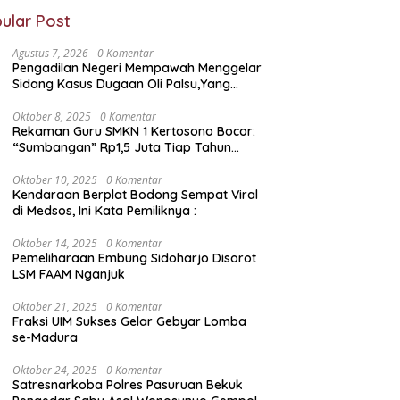
ular Post
Agustus 7, 2026
0 Komentar
Pengadilan Negeri Mempawah Menggelar
Sidang Kasus Dugaan Oli Palsu,Yang
Menyeret Edy Mulyadi Sebagai Korban
Penipuan Dari Jaringan Pemasok PT. DAB
Oktober 8, 2025
0 Komentar
Rekaman Guru SMKN 1 Kertosono Bocor:
“Sumbangan” Rp1,5 Juta Tiap Tahun
Diduga Wajib — Janji Sekolah Bebas
Pungli di Jatim Dipertanyakan
Oktober 10, 2025
0 Komentar
Kendaraan Berplat Bodong Sempat Viral
di Medsos, Ini Kata Pemiliknya :
Oktober 14, 2025
0 Komentar
Pemeliharaan Embung Sidoharjo Disorot
LSM FAAM Nganjuk
Oktober 21, 2025
0 Komentar
Fraksi UIM Sukses Gelar Gebyar Lomba
se-Madura
Oktober 24, 2025
0 Komentar
Satresnarkoba Polres Pasuruan Bekuk