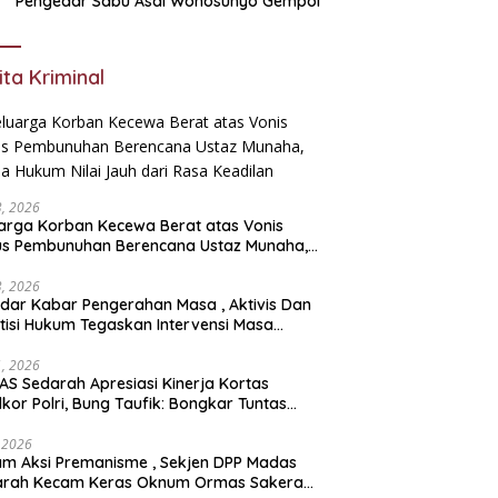
Pengedar Sabu Asal Wonosunyo Gempol
ita Kriminal
23, 2026
arga Korban Kecewa Berat atas Vonis
us Pembunuhan Berencana Ustaz Munaha,
a Hukum Nilai Jauh dari Rasa Keadilan
23, 2026
dar Kabar Pengerahan Masa , Aktivis Dan
tisi Hukum Tegaskan Intervensi Masa
lah OBSTRUCTION OF JUSTICE
11, 2026
S Sedarah Apresiasi Kinerja Kortas
dkor Polri, Bung Taufik: Bongkar Tuntas
an Korupsi Eks Jampidsus Hingga ke Akar-
rnya
, 2026
ksi Premanisme , Sekjen DPP Madas
arah Kecam Keras Oknum Ormas Sakera