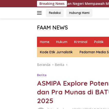
Langsung
Pengadilan Negeri Mempawah Menggelar Sidang Kasus 
Breaking News
ke
konten
Redaksi
Hubungi Kami
FAAM NEWS
Mengungkap
Fakta,
Home
Hukum
Kriminal
Politik
Mengawal
Aspirasi
Kode Etik Jurnalistik
Pedoman Media S
Beranda
Berita
Berita
ASMIPA Explore Poten
dan Pra Munas di BAT
2025