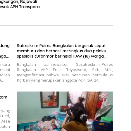
ngkungan, Rajawali
Desak APH Transparan
aringan PETI
idang
Satreskrim Polres Bangkalan bergerak cepat
memburu dan berhasil meringkus dua pelaku
ingan
spesialis curanmor berinisial FAW (16) warga
Sidoarjo dan HP (25) warga Tulungagung.
rkara
Bangkalan – faamnews.com – Sasatreskrim Polres
esuai
Bangkalan AKP Eriek Triyasworo, S.H., M.H.,
dilan
mengonfirmasi bahwa aksi pencurian bermula di
 6…
Korban yang merupakan anggota Polri (SA, 24…
itam
 yang
Fuad,
 Desa
aten