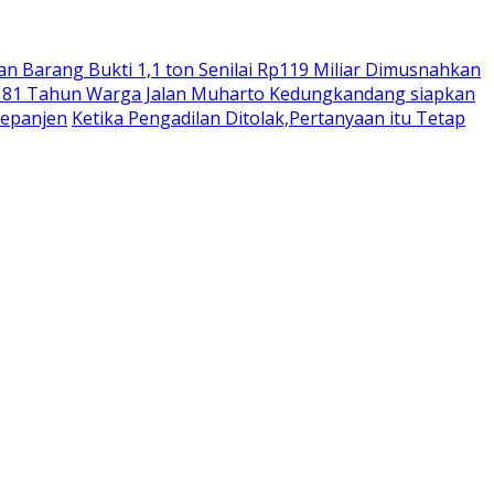
n Barang Bukti 1,1 ton Senilai Rp119 Miliar Dimusnahkan
 81 Tahun Warga Jalan Muharto Kedungkandang siapkan
Kepanjen
Ketika Pengadilan Ditolak,Pertanyaan itu Tetap