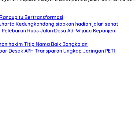
 Randupitu Bertransformasi
harto Kedungkandang siapkan hadiah jalan sehat
 Pelebaran Ruas Jalan Desa Adi Wijaya Kepanjen
man hakim Titip Nama Baik Bangkalan.
albar Desak APH Transparan Ungkap Jaringan PETI