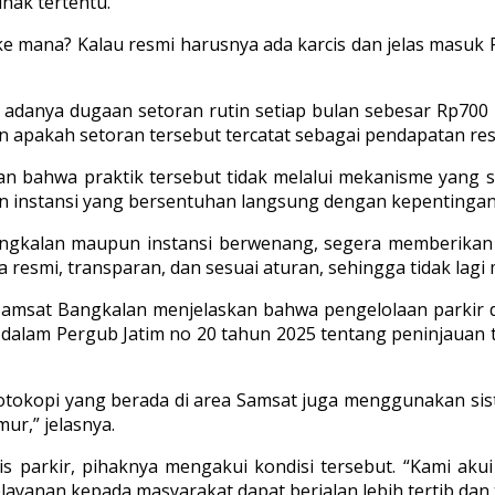
ihak tertentu.
e mana? Kalau resmi harusnya ada karcis dan jelas masuk P
n adanya dugaan setoran rutin setiap bulan sebesar Rp700
 apakah setoran tersebut tercatat sebagai pendapatan resm
 bahwa praktik tersebut tidak melalui mekanisme yang sah.
an instansi yang bersentuhan langsung dengan kepentingan
angkalan maupun instansi berwenang, segera memberikan
a resmi, transparan, dan sesuai aturan, sehingga tidak la
KB Samsat Bangkalan menjelaskan bahwa pengelolaan park
 dalam Pergub Jatim no 20 tahun 2025 tentang peninjauan tar
asa fotokopi yang berada di area Samsat juga menggunakan si
ur,” jelasnya.
 parkir, pihaknya mengakui kondisi tersebut. “Kami akui sa
layanan kepada masyarakat dapat berjalan lebih tertib dan