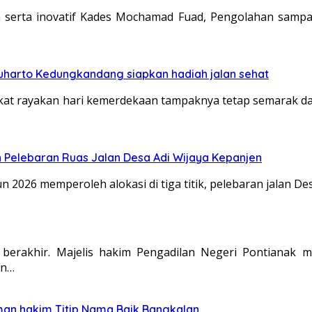
n serta inovatif Kades Mochamad Fuad, Pengolahan sam
harto Kedungkandang siapkan hadiah jalan sehat
rayakan hari kemerdekaan tampaknya tetap semarak dan les
 Pelebaran Ruas Jalan Desa Adi Wijaya Kepanjen
n 2026 memperoleh alokasi di tiga titik, pelebaran jalan 
ah berakhir. Majelis hakim Pengadilan Negeri Pontiana
an…
man hakim Titip Nama Baik Bangkalan.