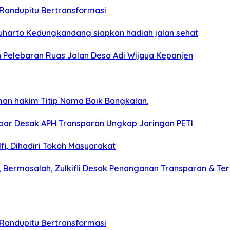
 Randupitu Bertransformasi
harto Kedungkandang siapkan hadiah jalan sehat
 Pelebaran Ruas Jalan Desa Adi Wijaya Kepanjen
man hakim Titip Nama Baik Bangkalan.
albar Desak APH Transparan Ungkap Jaringan PETI
, Dihadiri Tokoh Masyarakat
 Bermasalah, Zulkifli Desak Penanganan Transparan & Te
 Randupitu Bertransformasi