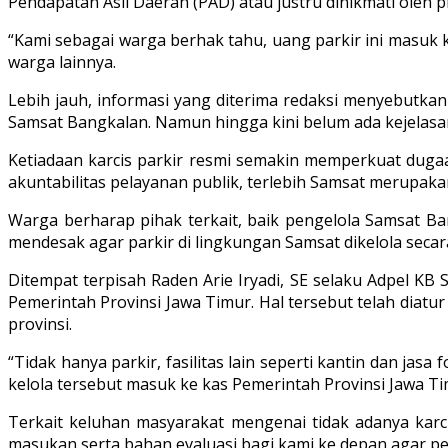
Pendapatan Asli Daerah (PAD) atau justru dinikmati oleh p
“Kami sebagai warga berhak tahu, uang parkir ini masuk k
warga lainnya.
Lebih jauh, informasi yang diterima redaksi menyebutka
Samsat Bangkalan. Namun hingga kini belum ada kejelasan
Ketiadaan karcis parkir resmi semakin memperkuat dugaan
akuntabilitas pelayanan publik, terlebih Samsat merupak
Warga berharap pihak terkait, baik pengelola Samsat B
mendesak agar parkir di lingkungan Samsat dikelola secar
Ditempat terpisah Raden Arie Iryadi, SE selaku Adpel 
Pemerintah Provinsi Jawa Timur. Hal tersebut telah diatur
provinsi.
“Tidak hanya parkir, fasilitas lain seperti kantin dan j
kelola tersebut masuk ke kas Pemerintah Provinsi Jawa Tim
Terkait keluhan masyarakat mengenai tidak adanya karcis
masukan serta bahan evaluasi bagi kami ke depan agar pe