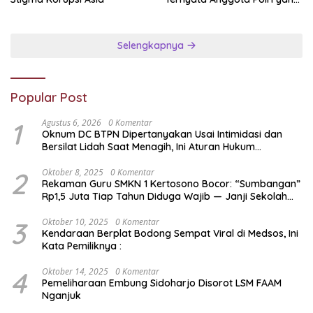
Diperbantukan
Selengkapnya
Popular Post
1
Agustus 6, 2026
0 Komentar
Oknum DC BTPN Dipertanyakan Usai Intimidasi dan
Bersilat Lidah Saat Menagih, Ini Aturan Hukum
Penagihan Hutang di Indonesia
2
Oktober 8, 2025
0 Komentar
Rekaman Guru SMKN 1 Kertosono Bocor: “Sumbangan”
Rp1,5 Juta Tiap Tahun Diduga Wajib — Janji Sekolah
Bebas Pungli di Jatim Dipertanyakan
3
Oktober 10, 2025
0 Komentar
Kendaraan Berplat Bodong Sempat Viral di Medsos, Ini
Kata Pemiliknya :
4
Oktober 14, 2025
0 Komentar
Pemeliharaan Embung Sidoharjo Disorot LSM FAAM
Nganjuk