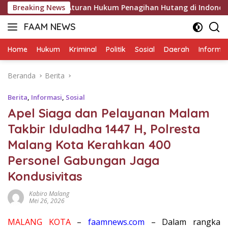
Langsung
 Ini Aturan Hukum Penagihan Hutang di Indonesia
Breaking News
Pold
ke
FAAM NEWS
konten
Mengungkap
Fakta,
Home
Hukum
Kriminal
Politik
Sosial
Daerah
Informas
Mengawal
Aspirasi
Beranda
Berita
Berita
,
Informasi
,
Sosial
Apel Siaga dan Pelayanan Malam
Takbir Iduladha 1447 H, Polresta
Malang Kota Kerahkan 400
Personel Gabungan Jaga
Kondusivitas
Kabiro Malang
Mei 26, 2026
MALANG KOTA
–
faamnews.com
– Dalam rangka