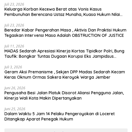
Juli 23, 2026
Keluarga Korban Kecewa Berat atas Vonis Kasus
Pembunuhan Berencana Ustaz Munaha, Kuasa Hukum Nilai
Jauh dari Rasa Keadilan
Juli 23, 2026
Beredar Kabar Pengerahan Masa , Aktivis Dan Praktisi Hukum
Tegaskan Intervensi Masa Adalah OBSTRUCTION OF JUSTICE
Juli 11, 2026
MADAS Sedarah Apresiasi Kinerja Kortas Tipidkor Polri, Bung
Taufik: Bongkar Tuntas Dugaan Korupsi Eks Jampidsus
Hingga ke Akar-akarnya
Juli 3, 2026
Geram Aksi Premanisme , Sekjen DPP Madas Sedarah Kecam
Keras Oknum Ormas Sakera Keroyok Warga Jember
Juni 26, 2026
Pengusaha Besi Jalan Platuk Disorot Aliansi Pengguna Jalan,
Kinerja Wali Kota Makin Dipertanyakan
Juni 25, 2026
Dalam Waktu 5 Jam 14 Pelaku Pengeroyokan di Loceret
Ditangkap Aparat Penegak Hukum