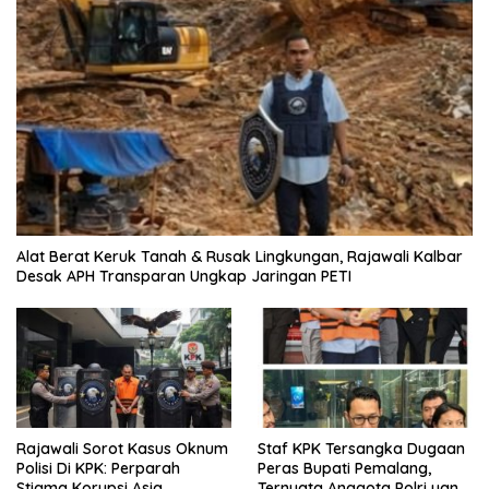
Alat Berat Keruk Tanah & Rusak Lingkungan, Rajawali Kalbar
Desak APH Transparan Ungkap Jaringan PETI
Rajawali Sorot Kasus Oknum
Staf KPK Tersangka Dugaan
Polisi Di KPK: Perparah
Peras Bupati Pemalang,
Stigma Korupsi Asia
Ternyata Anggota Polri yang