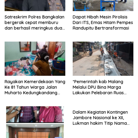
Satreskrim Polres Bangkalan
Dapat Hibah Mesin Pirolisis
bergerak cepat memburu
Dari ITS, Emas Hitam Pempes
dan berhasil meringkus dua
Randupitu Bertransformasi
pelaku spesialis curanmor
berinisial FAW (16) warga
Sidoarjo dan HP (25) warga
Tulungagung.
Rayakan Kemerdekaan Yang
*Pemerintah kab Malang
Ke 81 Tahun Warga Jalan
Melalui DPU Bina Marga
Muharto Kedungkandang
Lakukan Pelebaran Ruas
siapkan hadiah jalan sehat
Jalan Desa Adi Wijaya
Kepanjen
Dalam Kegiatan Kontingen
Jambore Nasional ke XII,
Lukman hakim Titip Nama
Baik Bangkalan.