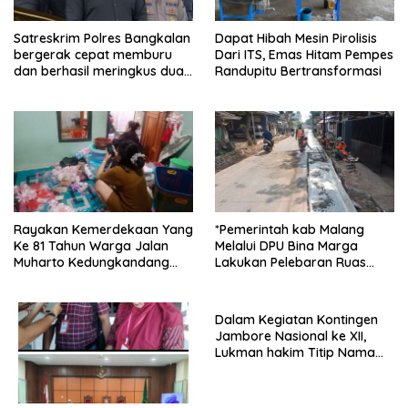
Satreskrim Polres Bangkalan
Dapat Hibah Mesin Pirolisis
bergerak cepat memburu
Dari ITS, Emas Hitam Pempes
dan berhasil meringkus dua
Randupitu Bertransformasi
pelaku spesialis curanmor
berinisial FAW (16) warga
Sidoarjo dan HP (25) warga
Tulungagung.
Rayakan Kemerdekaan Yang
*Pemerintah kab Malang
Ke 81 Tahun Warga Jalan
Melalui DPU Bina Marga
Muharto Kedungkandang
Lakukan Pelebaran Ruas
siapkan hadiah jalan sehat
Jalan Desa Adi Wijaya
Kepanjen
Dalam Kegiatan Kontingen
Jambore Nasional ke XII,
Lukman hakim Titip Nama
Baik Bangkalan.