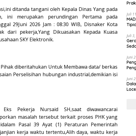
Prak
Ada
i,ini ditanda tangani oleh Kepala Dinas Yang pada
Juli 
n, ini merupakan perundingan Pertama pada
MADA
gal 29Juni 2026 Jam : 08:30 WIB, Disnaker Kota
Tipi
Duga
ak dari pekerja,Yang Dikuasakan Kepada Kuasa
aka
Juli 3
sahaan SKY Elektronik.
Geram A
Sed
Juni 
Peng
 Pihak diberitahukan Untuk Membawa data/ berkas
Peng
Dip
aian Perselisihan hubungan industrial,demikian isi
Juni 
Dala
Loce
Eks Pekerja Nursaid SH,saat diwawancarai
orkan masalah tersebut terkait proses PHK yang
didalam Pasal 39 Ayat (1) Peraturan Pemerintah
njian kerja waktu tertentu,Alih daya, waktu kerja