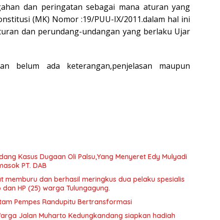
ahan dan peringatan sebagai mana aturan yang
stitusi (MK) Nomor :19/PUU-IX/2011.dalam hal ini
aturan dan perundang-undangan yang berlaku Ujar
ngkan belum ada keterangan,penjelasan maupun
ang Kasus Dugaan Oli Palsu,Yang Menyeret Edy Mulyadi
masok PT. DAB
t memburu dan berhasil meringkus dua pelaku spesialis
o dan HP (25) warga Tulungagung.
 Hitam Pempes Randupitu Bertransformasi
arga Jalan Muharto Kedungkandang siapkan hadiah