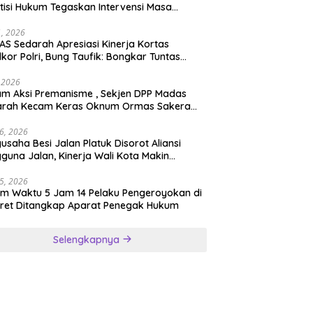
tisi Hukum Tegaskan Intervensi Masa
lah OBSTRUCTION OF JUSTICE
11, 2026
S Sedarah Apresiasi Kinerja Kortas
dkor Polri, Bung Taufik: Bongkar Tuntas
an Korupsi Eks Jampidsus Hingga ke Akar-
rnya
, 2026
ksi Premanisme , Sekjen DPP Madas
arah Kecam Keras Oknum Ormas Sakera
Keroyok Warga Jember
26, 2026
usaha Besi Jalan Platuk Disorot Aliansi
guna Jalan, Kinerja Wali Kota Makin
ertanyakan
25, 2026
m Waktu 5 Jam 14 Pelaku Pengeroyokan di
ret Ditangkap Aparat Penegak Hukum
Selengkapnya