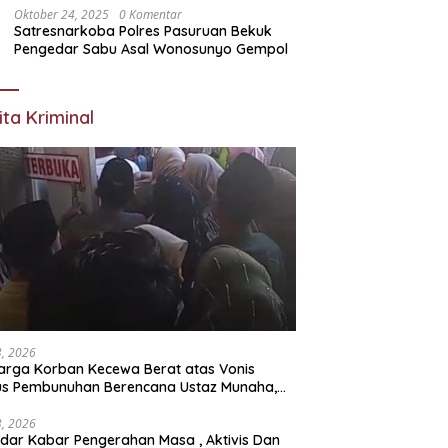
Oktober 24, 2025
0 Komentar
Satresnarkoba Polres Pasuruan Bekuk
Pengedar Sabu Asal Wonosunyo Gempol
ita Kriminal
23, 2026
arga Korban Kecewa Berat atas Vonis
us Pembunuhan Berencana Ustaz Munaha,
a Hukum Nilai Jauh dari Rasa Keadilan
23, 2026
dar Kabar Pengerahan Masa , Aktivis Dan