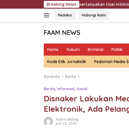
Langsung
DC BTPN Dipertanyakan Usai Intimidasi dan Bersilat Lidah Saa
Breaking News
ke
konten
Redaksi
Hubungi Kami
FAAM NEWS
Mengungkap
Fakta,
Home
Hukum
Kriminal
Politik
Mengawal
Aspirasi
Kode Etik Jurnalistik
Pedoman Media S
Beranda
Berita
Berita
,
Informasi
,
Sosial
Disnaker Lakukan Med
Elektronik, Ada Pela
Kabiro Malang
Juni 25, 2026