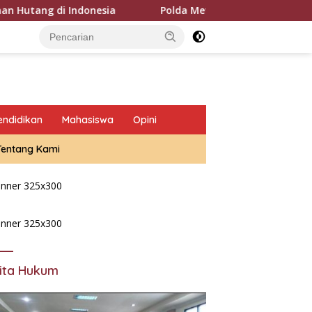
Polda Metro Jaya Pulangkan Tiga WNI Korban TPPO dari L
endidikan
Mahasiswa
Opini
Tentang Kami
ita Hukum