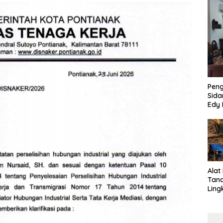
Pen
Sida
Edy 
Jari
Alat
Tan
Ling
Kalb
Tra
Jari