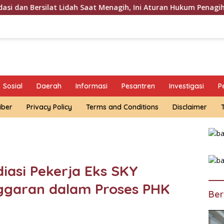
t Menagih, Ini Aturan Hukum Penagihan Hutang di Indonesia
Sosial
Daerah
Informasi
Pesantren
Investigasi
P
iber
Privacy Policy
Terms and Conditions
Disclaimer
iasi Pekerja Eks SKY
nggaran dalam Proses PHK
Ber