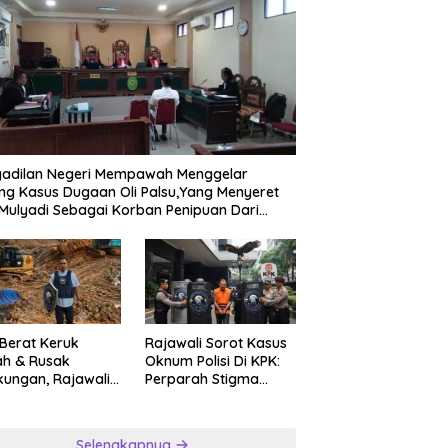
gadilan Negeri Mempawah Menggelar
ng Kasus Dugaan Oli Palsu,Yang Menyeret
Mulyadi Sebagai Korban Penipuan Dari
ngan Pemasok PT. DAB
 Berat Keruk
Rajawali Sorot Kasus
ah & Rusak
Oknum Polisi Di KPK:
kungan, Rajawali
Perparah Stigma
ar Desak APH
Korupsi Asia
nsparan Ungkap
ngan PETI
Selengkapnya