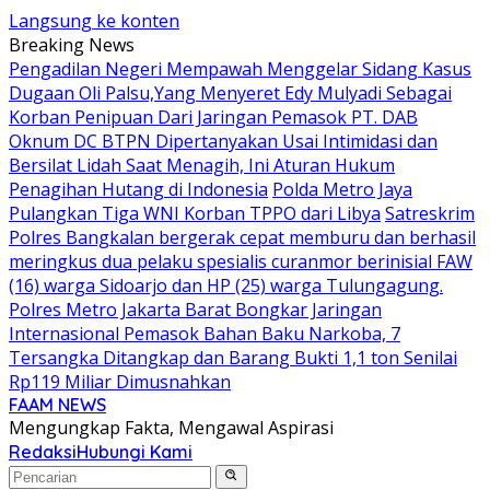
Langsung ke konten
Breaking News
Pengadilan Negeri Mempawah Menggelar Sidang Kasus
Dugaan Oli Palsu,Yang Menyeret Edy Mulyadi Sebagai
Korban Penipuan Dari Jaringan Pemasok PT. DAB
Oknum DC BTPN Dipertanyakan Usai Intimidasi dan
Bersilat Lidah Saat Menagih, Ini Aturan Hukum
Penagihan Hutang di Indonesia
Polda Metro Jaya
Pulangkan Tiga WNI Korban TPPO dari Libya
Satreskrim
Polres Bangkalan bergerak cepat memburu dan berhasil
meringkus dua pelaku spesialis curanmor berinisial FAW
(16) warga Sidoarjo dan HP (25) warga Tulungagung.
Polres Metro Jakarta Barat Bongkar Jaringan
Internasional Pemasok Bahan Baku Narkoba, 7
Tersangka Ditangkap dan Barang Bukti 1,1 ton Senilai
Rp119 Miliar Dimusnahkan
FAAM NEWS
Mengungkap Fakta, Mengawal Aspirasi
Redaksi
Hubungi Kami