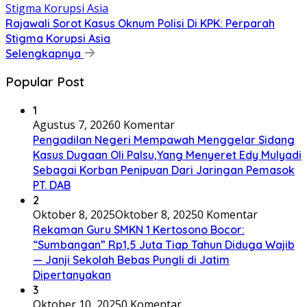
Rajawali Sorot Kasus Oknum Polisi Di KPK: Perparah
Stigma Korupsi Asia
Selengkapnya
Popular Post
1
Agustus 7, 2026
0 Komentar
Pengadilan Negeri Mempawah Menggelar Sidang
Kasus Dugaan Oli Palsu,Yang Menyeret Edy Mulyadi
Sebagai Korban Penipuan Dari Jaringan Pemasok
PT. DAB
2
Oktober 8, 2025
Oktober 8, 2025
0 Komentar
Rekaman Guru SMKN 1 Kertosono Bocor:
“Sumbangan” Rp1,5 Juta Tiap Tahun Diduga Wajib
— Janji Sekolah Bebas Pungli di Jatim
Dipertanyakan
3
Oktober 10, 2025
0 Komentar