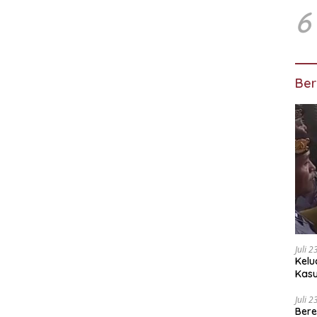
6
Ber
Juli 
Kelu
Kas
Kuas
Juli 
Bere