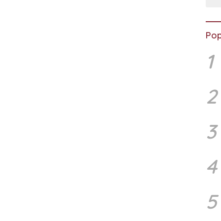
Pop
1
2
3
4
5