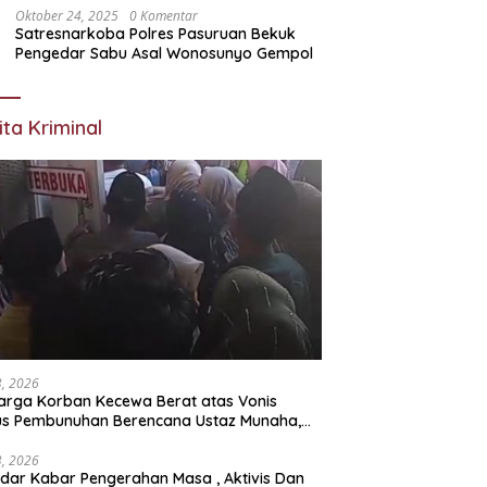
Oktober 24, 2025
0 Komentar
Satresnarkoba Polres Pasuruan Bekuk
Pengedar Sabu Asal Wonosunyo Gempol
ita Kriminal
23, 2026
arga Korban Kecewa Berat atas Vonis
us Pembunuhan Berencana Ustaz Munaha,
a Hukum Nilai Jauh dari Rasa Keadilan
23, 2026
dar Kabar Pengerahan Masa , Aktivis Dan