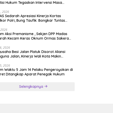
tisi Hukum Tegaskan Intervensi Masa
lah OBSTRUCTION OF JUSTICE
11, 2026
S Sedarah Apresiasi Kinerja Kortas
dkor Polri, Bung Taufik: Bongkar Tuntas
an Korupsi Eks Jampidsus Hingga ke Akar-
rnya
, 2026
ksi Premanisme , Sekjen DPP Madas
arah Kecam Keras Oknum Ormas Sakera
Keroyok Warga Jember
26, 2026
usaha Besi Jalan Platuk Disorot Aliansi
guna Jalan, Kinerja Wali Kota Makin
ertanyakan
25, 2026
m Waktu 5 Jam 14 Pelaku Pengeroyokan di
ret Ditangkap Aparat Penegak Hukum
Selengkapnya