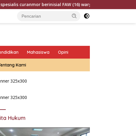
ranmor berinisial FAW (16) warga Sidoarjo dan HP (25) warga T
endidikan
Mahasiswa
Opini
Tentang Kami
ita Hukum