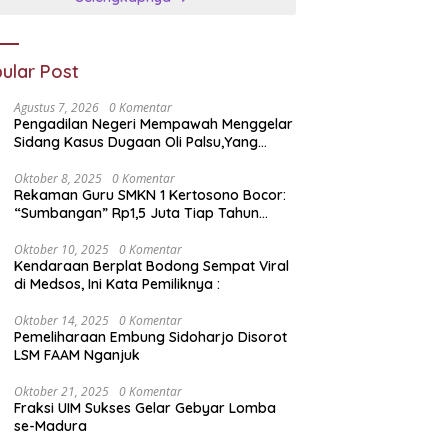
ular Post
Agustus 7, 2026
0 Komentar
Pengadilan Negeri Mempawah Menggelar
Sidang Kasus Dugaan Oli Palsu,Yang
Menyeret Edy Mulyadi Sebagai Korban
Penipuan Dari Jaringan Pemasok PT. DAB
Oktober 8, 2025
0 Komentar
Rekaman Guru SMKN 1 Kertosono Bocor:
“Sumbangan” Rp1,5 Juta Tiap Tahun
Diduga Wajib — Janji Sekolah Bebas
Pungli di Jatim Dipertanyakan
Oktober 10, 2025
0 Komentar
Kendaraan Berplat Bodong Sempat Viral
di Medsos, Ini Kata Pemiliknya :
Oktober 14, 2025
0 Komentar
Pemeliharaan Embung Sidoharjo Disorot
LSM FAAM Nganjuk
Oktober 21, 2025
0 Komentar
Fraksi UIM Sukses Gelar Gebyar Lomba
se-Madura