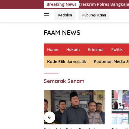
Langsung
TPPO dari Libya
Breaking News
Satreskrim Polres Bangkalan bergerak 
ke
konten
Redaksi
Hubungi Kami
FAAM NEWS
Mengungkap
Fakta,
Home
Hukum
Kriminal
Politik
Mengawal
Aspirasi
Kode Etik Jurnalistik
Pedoman Media S
Semarak Senam