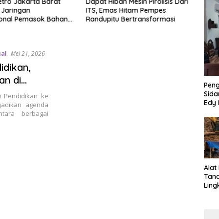
bah Mesin Pirolisis Dari
Rayakan Kemerdekaan Yang
*Pem
as Hitam Pempes
Ke 81 Tahun Warga Jalan
Mela
u Bertransformasi
Muharto Kedungkandang
Laku
siapkan hadiah jalan sehat
Desa
ial
Mei 21, 2026
idikan,
an di
Pen
Sida
 Pendidikan ke
Edy 
jadikan agenda
Jari
ntara berbagai
Alat
Tan
Ling
Kalb
Tra
Jari