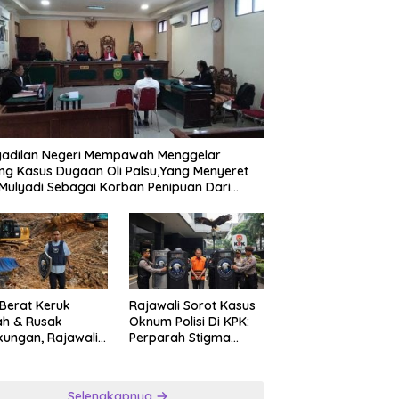
lres Metro Jakarta Barat
ngkar Jaringan
ternasional Pemasok Bahan
ku Narkoba, 7 Tersangka
tangkap dan Barang Bukti 1,1
 Senilai Rp119 Miliar
musnahkan
gadilan Negeri Mempawah Menggelar
ng Kasus Dugaan Oli Palsu,Yang Menyeret
Mulyadi Sebagai Korban Penipuan Dari
ngan Pemasok PT. DAB
 Berat Keruk
Rajawali Sorot Kasus
ah & Rusak
Oknum Polisi Di KPK:
kungan, Rajawali
Perparah Stigma
ar Desak APH
Korupsi Asia
nsparan Ungkap
ngan PETI
Selengkapnya