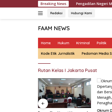
Langsung
Breaking News
Pengadilan Negeri Mempawah Meng
ke
konten
Redaksi
Hubungi Kami
FAAM NEWS
Mengungkap
Fakta,
Home
Hukum
Kriminal
Politik
Mengawal
Aspirasi
Kode Etik Jurnalistik
Pedoman Media S
Rutan Kelas I Jakarta Pusat
Polda
Tiga 
Libya
Oknum DC BTPN