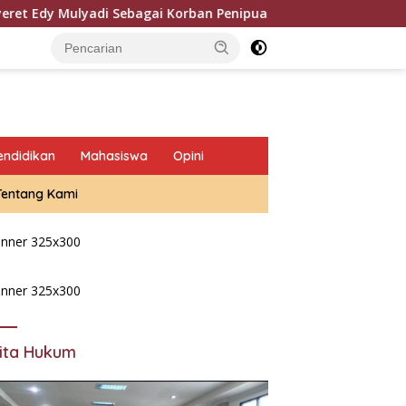
adi Sebagai Korban Penipuan Dari Jaringan Pemasok PT. DAB
endidikan
Mahasiswa
Opini
Tentang Kami
ita Hukum
Dapat Hibah Mesin Pirolisis Dari
ITS, Emas Hitam Pempes
Randupitu Bertransformasi