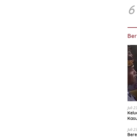
6
Ber
Juli 
Kelu
Kas
Kuas
Juli 
Bere