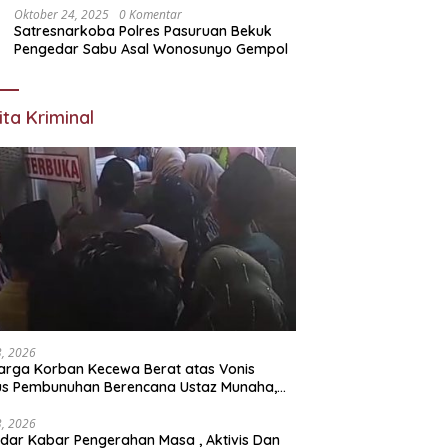
Oktober 24, 2025
0 Komentar
Satresnarkoba Polres Pasuruan Bekuk
Pengedar Sabu Asal Wonosunyo Gempol
ita Kriminal
23, 2026
arga Korban Kecewa Berat atas Vonis
us Pembunuhan Berencana Ustaz Munaha,
a Hukum Nilai Jauh dari Rasa Keadilan
23, 2026
dar Kabar Pengerahan Masa , Aktivis Dan