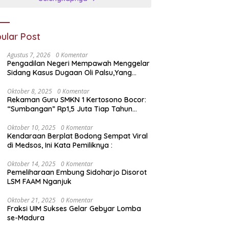
ular Post
Agustus 7, 2026
0 Komentar
Pengadilan Negeri Mempawah Menggelar
Sidang Kasus Dugaan Oli Palsu,Yang
Menyeret Edy Mulyadi Sebagai Korban
Penipuan Dari Jaringan Pemasok PT. DAB
Oktober 8, 2025
0 Komentar
Rekaman Guru SMKN 1 Kertosono Bocor:
“Sumbangan” Rp1,5 Juta Tiap Tahun
Diduga Wajib — Janji Sekolah Bebas
Pungli di Jatim Dipertanyakan
Oktober 10, 2025
0 Komentar
Kendaraan Berplat Bodong Sempat Viral
di Medsos, Ini Kata Pemiliknya :
Oktober 14, 2025
0 Komentar
Pemeliharaan Embung Sidoharjo Disorot
LSM FAAM Nganjuk
Oktober 21, 2025
0 Komentar
Fraksi UIM Sukses Gelar Gebyar Lomba
se-Madura