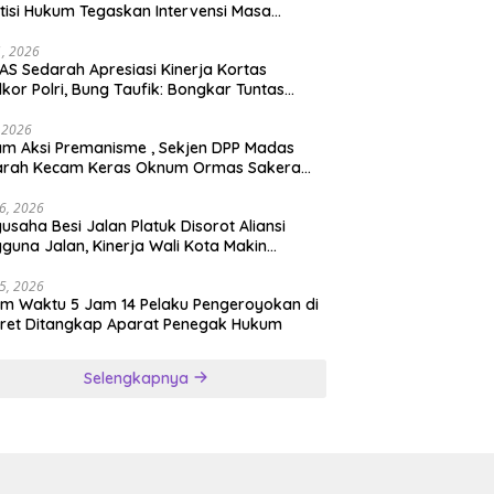
tisi Hukum Tegaskan Intervensi Masa
lah OBSTRUCTION OF JUSTICE
11, 2026
S Sedarah Apresiasi Kinerja Kortas
dkor Polri, Bung Taufik: Bongkar Tuntas
an Korupsi Eks Jampidsus Hingga ke Akar-
rnya
, 2026
ksi Premanisme , Sekjen DPP Madas
arah Kecam Keras Oknum Ormas Sakera
Keroyok Warga Jember
26, 2026
usaha Besi Jalan Platuk Disorot Aliansi
guna Jalan, Kinerja Wali Kota Makin
ertanyakan
25, 2026
m Waktu 5 Jam 14 Pelaku Pengeroyokan di
ret Ditangkap Aparat Penegak Hukum
Selengkapnya