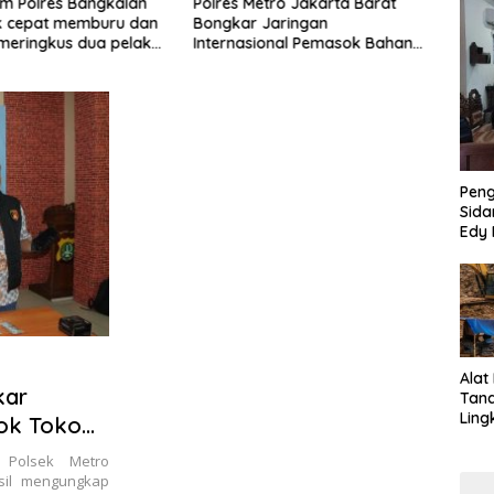
etro Jakarta Barat
Dapat Hibah Mesin Pirolisis Dari
Raya
 Jaringan
ITS, Emas Hitam Pempes
Ke 8
ional Pemasok Bahan
Randupitu Bertransformasi
Muha
koba, 7 Tersangka
siapk
p dan Barang Bukti 1,1
ai Rp119 Miliar
hkan
Pen
Sida
Edy 
Jari
Alat
kar
Tan
Ling
ok Toko
Kalb
Tra
 Polsek Metro
Jari
asil mengungkap