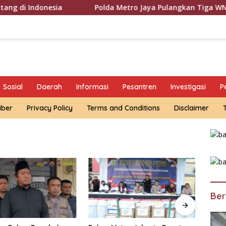
sia
Polda Metro Jaya Pulangkan Tiga WNI Korban TPPO 
Sosial
Daerah
Informasi
Pesantren
Investigasi
P
iber
Privacy Policy
Terms and Conditions
Disclaimer
Ber