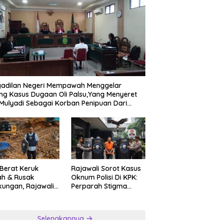
kan Kemerdekaan Yang
*Pemerintah kab Malang
P
1 Tahun Warga Jalan
Melalui DPU Bina Marga
M
rto Kedungkandang
Lakukan Pelebaran Ruas Jalan
D
an hadiah jalan sehat
Desa Adi Wijaya Kepanjen
M
K
P
gadilan Negeri Mempawah Menggelar
ng Kasus Dugaan Oli Palsu,Yang Menyeret
Mulyadi Sebagai Korban Penipuan Dari
ngan Pemasok PT. DAB
 Berat Keruk
Rajawali Sorot Kasus
ah & Rusak
Oknum Polisi Di KPK:
kungan, Rajawali
Perparah Stigma
ar Desak APH
Korupsi Asia
nsparan Ungkap
ngan PETI
Selengkapnya