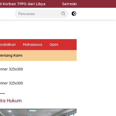
dari Libya
Satreskrim Polres Bangkalan bergerak cepat
endidikan
Mahasiswa
Opini
Tentang Kami
ita Hukum