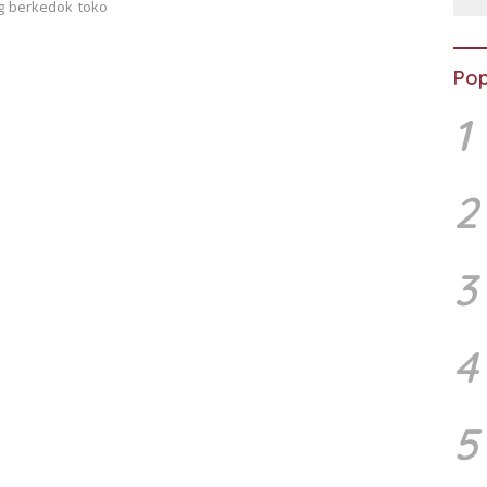
g berkedok toko
Pop
1
2
3
4
5