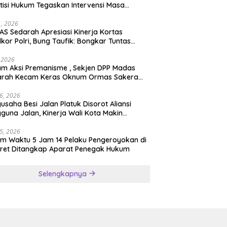
tisi Hukum Tegaskan Intervensi Masa
lah OBSTRUCTION OF JUSTICE
11, 2026
S Sedarah Apresiasi Kinerja Kortas
dkor Polri, Bung Taufik: Bongkar Tuntas
an Korupsi Eks Jampidsus Hingga ke Akar-
rnya
, 2026
ksi Premanisme , Sekjen DPP Madas
arah Kecam Keras Oknum Ormas Sakera
Keroyok Warga Jember
26, 2026
usaha Besi Jalan Platuk Disorot Aliansi
guna Jalan, Kinerja Wali Kota Makin
ertanyakan
25, 2026
m Waktu 5 Jam 14 Pelaku Pengeroyokan di
ret Ditangkap Aparat Penegak Hukum
Selengkapnya