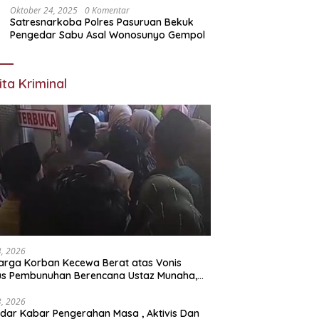
Oktober 24, 2025
0 Komentar
Satresnarkoba Polres Pasuruan Bekuk
Pengedar Sabu Asal Wonosunyo Gempol
ita Kriminal
23, 2026
arga Korban Kecewa Berat atas Vonis
us Pembunuhan Berencana Ustaz Munaha,
a Hukum Nilai Jauh dari Rasa Keadilan
23, 2026
dar Kabar Pengerahan Masa , Aktivis Dan