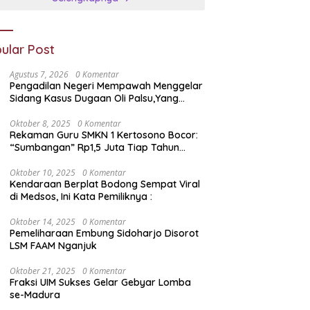
ular Post
Agustus 7, 2026
0 Komentar
Pengadilan Negeri Mempawah Menggelar
Sidang Kasus Dugaan Oli Palsu,Yang
Menyeret Edy Mulyadi Sebagai Korban
Penipuan Dari Jaringan Pemasok PT. DAB
Oktober 8, 2025
0 Komentar
Rekaman Guru SMKN 1 Kertosono Bocor:
“Sumbangan” Rp1,5 Juta Tiap Tahun
Diduga Wajib — Janji Sekolah Bebas
Pungli di Jatim Dipertanyakan
Oktober 10, 2025
0 Komentar
Kendaraan Berplat Bodong Sempat Viral
di Medsos, Ini Kata Pemiliknya :
Oktober 14, 2025
0 Komentar
Pemeliharaan Embung Sidoharjo Disorot
LSM FAAM Nganjuk
Oktober 21, 2025
0 Komentar
Fraksi UIM Sukses Gelar Gebyar Lomba
se-Madura