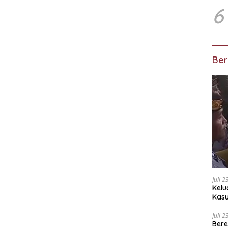
6
Ber
Juli 
Kelu
Kas
Kuas
Juli 
Bere