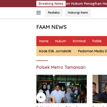
Langsung
ah Saat Menagih, Ini Aturan Hukum Penagihan Hutang di Indone
Breaking News
ke
konten
Redaksi
Hubungi Kami
FAAM NEWS
Mengungkap
Fakta,
Home
Hukum
Kriminal
Politik
Mengawal
Aspirasi
Kode Etik Jurnalistik
Pedoman Media S
Polsek Metro Tamansari