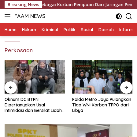
Langsung
 Mulyadi Sebagai Korban Penipuan Dari Jaringan Pemasok PT. 
Breaking News
ke
FAAM NEWS
konten
Mengungkap
Fakta,
Home
Hukum
Kriminal
Politik
Sosial
Daerah
Informas
Mengawal
Aspirasi
Perkosaan
Oknum DC BTPN
Polda Metro Jaya Pulangkan
Dipertanyakan Usai
Tiga WNI Korban TPPO dari
Intimidasi dan Bersilat Lidah
Libya
Saat Menagih, Ini Aturan
Hukum Penagihan Hutang di
Indonesia