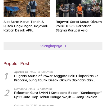
Alat Berat Keruk Tanah &
Rajawali Sorot Kasus Oknum
Rusak Lingkungan, Rajawali
Polisi Di KPK: Perparah
Kalbar Desak APH
Stigma Korupsi Asia
Transparan Ungkap
Jaringan PETI
Selengkapnya
Popular Post
1
Agustus 10, 2026
0 Komentar
Dugaan Abuse of Power Anggota Polri Dilaporkan ke
Propam, Bung Taufik Desak Oknum Dipindah dan
Dipecat
2
Oktober 8, 2025
0 Komentar
Rekaman Guru SMKN 1 Kertosono Bocor: “Sumbangan”
Rp1,5 Juta Tiap Tahun Diduga Wajib — Janji Sekolah
Bebas Pungli di Jatim Dipertanyakan
Oktober 10, 2025
0 Komentar