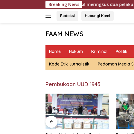
Langsung
k cepat memburu dan berhasil meringkus dua pelaku spesialis c
Breaking News
ke
konten
Redaksi
Hubungi Kami
FAAM NEWS
Mengungkap
Fakta,
Home
Hukum
Kriminal
Politik
Mengawal
Aspirasi
Kode Etik Jurnalistik
Pedoman Media S
Pembukaan UUD 1945