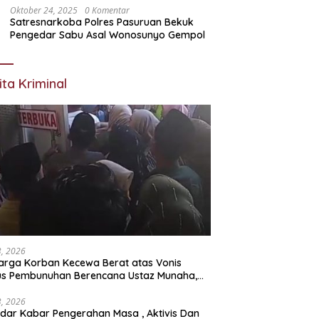
Oktober 24, 2025
0 Komentar
Satresnarkoba Polres Pasuruan Bekuk
Pengedar Sabu Asal Wonosunyo Gempol
ita Kriminal
23, 2026
arga Korban Kecewa Berat atas Vonis
us Pembunuhan Berencana Ustaz Munaha,
a Hukum Nilai Jauh dari Rasa Keadilan
23, 2026
dar Kabar Pengerahan Masa , Aktivis Dan