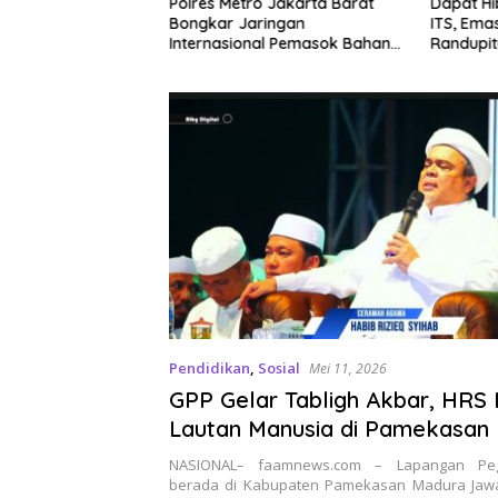
Polres Bangkalan
Polres Metro Jakarta Barat
Dapat Hib
epat memburu dan
Bongkar Jaringan
ITS, Ema
ringkus dua pelaku
Internasional Pemasok Bahan
Randupit
ranmor berinisial
Baku Narkoba, 7 Tersangka
rga Sidoarjo dan
Ditangkap dan Barang Bukti 1,1
ga Tulungagung.
ton Senilai Rp119 Miliar
Dimusnahkan
Pendidikan
,
Sosial
Mei 11, 2026
GPP Gelar Tabligh Akbar, HRS
Lautan Manusia di Pamekasan
NASIONAL– faamnews.com – Lapangan Pe
berada di Kabupaten Pamekasan Madura Jawa