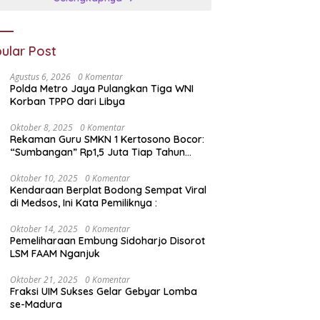
ular Post
Agustus 6, 2026
0 Komentar
Polda Metro Jaya Pulangkan Tiga WNI
Korban TPPO dari Libya
Oktober 8, 2025
0 Komentar
Rekaman Guru SMKN 1 Kertosono Bocor:
“Sumbangan” Rp1,5 Juta Tiap Tahun
Diduga Wajib — Janji Sekolah Bebas
Pungli di Jatim Dipertanyakan
Oktober 10, 2025
0 Komentar
Kendaraan Berplat Bodong Sempat Viral
di Medsos, Ini Kata Pemiliknya :
Oktober 14, 2025
0 Komentar
Pemeliharaan Embung Sidoharjo Disorot
LSM FAAM Nganjuk
Oktober 21, 2025
0 Komentar
Fraksi UIM Sukses Gelar Gebyar Lomba
se-Madura