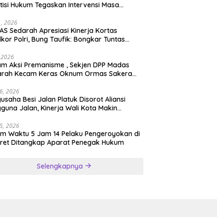
tisi Hukum Tegaskan Intervensi Masa
lah OBSTRUCTION OF JUSTICE
11, 2026
S Sedarah Apresiasi Kinerja Kortas
dkor Polri, Bung Taufik: Bongkar Tuntas
an Korupsi Eks Jampidsus Hingga ke Akar-
rnya
, 2026
ksi Premanisme , Sekjen DPP Madas
arah Kecam Keras Oknum Ormas Sakera
Keroyok Warga Jember
26, 2026
usaha Besi Jalan Platuk Disorot Aliansi
guna Jalan, Kinerja Wali Kota Makin
ertanyakan
25, 2026
m Waktu 5 Jam 14 Pelaku Pengeroyokan di
ret Ditangkap Aparat Penegak Hukum
Selengkapnya