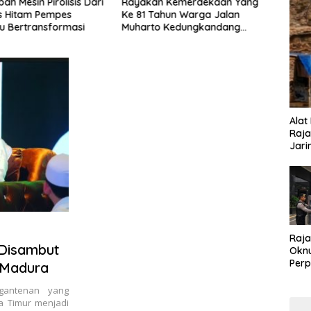
ah Mesin Pirolisis Dari
Rayakan Kemerdekaan Yang
*Pem
s Hitam Pempes
Ke 81 Tahun Warga Jalan
Melal
u Bertransformasi
Muharto Kedungkandang
Laku
siapkan hadiah jalan sehat
Desa 
Alat
Raja
Jari
Raja
 Disambut
Oknu
Perp
 Madura
Koru
gantenan yang
 Timur menjadi