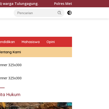
Tulungagung.
Polres Metro Jakarta Barat Bongkar Jari
endidikan
Mahasiswa
Opini
Tentang Kami
ita Hukum