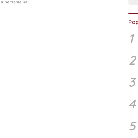
ina bersama RKH
Pop
1
2
3
4
5