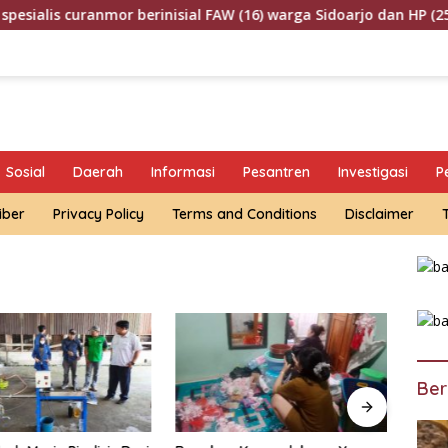
uranmor berinisial FAW (16) warga Sidoarjo dan HP (25) warga 
Sosial
Daerah
Informasi
Pesantren
Investigasi
P
iber
Privacy Policy
Terms and Conditions
Disclaimer
Ber