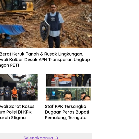
erintah kab Malang
Ketika Pengadilan
D
ui DPU Bina Marga
Ditolak,Pertanyaan itu Tetap
J
kan Pelebaran Ruas Jalan
Tinggal
L
Adi Wijaya Kepanjen
B
 Berat Keruk Tanah & Rusak Lingkungan,
wali Kalbar Desak APH Transparan Ungkap
ngan PETI
wali Sorot Kasus
Staf KPK Tersangka
m Polisi Di KPK:
Dugaan Peras Bupati
arah Stigma
Pemalang, Ternyata
psi Asia
Anggota Polri yang
Diperbantukan
Selengkapnya