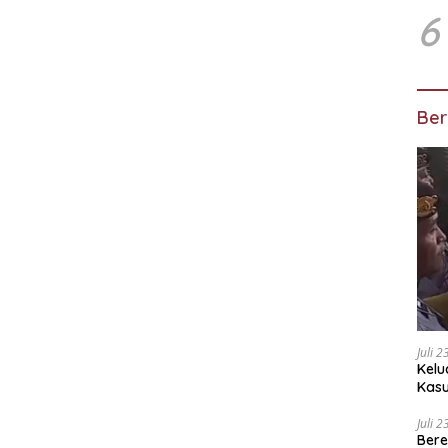
6
Ber
Juli 
Kelu
Kas
Kuas
Juli 
Bere