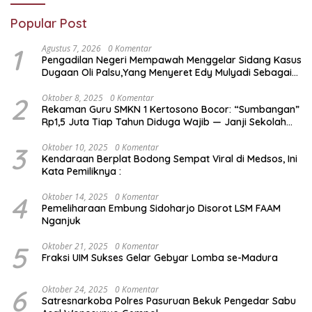
Popular Post
1
Agustus 7, 2026
0 Komentar
Pengadilan Negeri Mempawah Menggelar Sidang Kasus
Dugaan Oli Palsu,Yang Menyeret Edy Mulyadi Sebagai
Korban Penipuan Dari Jaringan Pemasok PT. DAB
2
Oktober 8, 2025
0 Komentar
Rekaman Guru SMKN 1 Kertosono Bocor: “Sumbangan”
Rp1,5 Juta Tiap Tahun Diduga Wajib — Janji Sekolah
Bebas Pungli di Jatim Dipertanyakan
3
Oktober 10, 2025
0 Komentar
Kendaraan Berplat Bodong Sempat Viral di Medsos, Ini
Kata Pemiliknya :
4
Oktober 14, 2025
0 Komentar
Pemeliharaan Embung Sidoharjo Disorot LSM FAAM
Nganjuk
5
Oktober 21, 2025
0 Komentar
Fraksi UIM Sukses Gelar Gebyar Lomba se-Madura
6
Oktober 24, 2025
0 Komentar
Satresnarkoba Polres Pasuruan Bekuk Pengedar Sabu