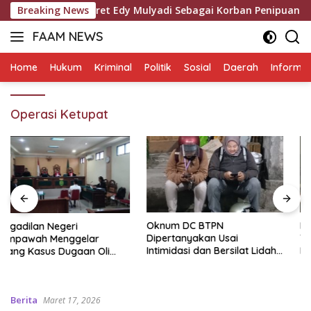
Langsung
Yang Menyeret Edy Mulyadi Sebagai Korban Penipuan Dari Jari
Breaking News
ke
FAAM NEWS
konten
Mengungkap
Fakta,
Home
Hukum
Kriminal
Politik
Sosial
Daerah
Informas
Mengawal
Aspirasi
Operasi Ketupat
Oknum DC BTPN
Polda Metro Jaya Pulangkan
Dipertanyakan Usai
Tiga WNI Korban TPPO dari
Intimidasi dan Bersilat Lidah
Libya
Saat Menagih, Ini Aturan
Hukum Penagihan Hutang di
Indonesia
Berita
Maret 17, 2026