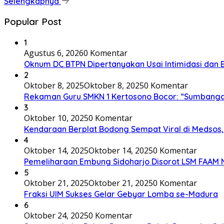
Selengkapnya
Popular Post
1
Agustus 6, 2026
0 Komentar
Oknum DC BTPN Dipertanyakan Usai Intimidasi dan Be
2
Oktober 8, 2025
Oktober 8, 2025
0 Komentar
Rekaman Guru SMKN 1 Kertosono Bocor: “Sumbangan”
3
Oktober 10, 2025
0 Komentar
Kendaraan Berplat Bodong Sempat Viral di Medsos, I
4
Oktober 14, 2025
Oktober 14, 2025
0 Komentar
Pemeliharaan Embung Sidoharjo Disorot LSM FAAM 
5
Oktober 21, 2025
Oktober 21, 2025
0 Komentar
Fraksi UIM Sukses Gelar Gebyar Lomba se-Madura
6
Oktober 24, 2025
0 Komentar