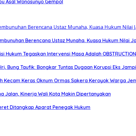
abu Asal Wonosunyo Gempol
embunuhan Berencana Ustaz Munaha, Kuasa Hukum Nilai Ja
tisi Hukum Tegaskan Intervensi Masa Adalah OBSTRUCTION
olri, Bung Taufik: Bongkar Tuntas Dugaan Korupsi Eks Jam
rah Kecam Keras Oknum Ormas Sakera Keroyok Warga Je
na Jalan, Kinerja Wali Kota Makin Dipertanyakan
ceret Ditangkap Aparat Penegak Hukum