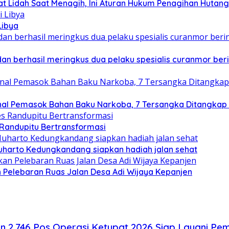
t Lidah Saat Menagih, Ini Aturan Hukum Penagihan Hutang 
Libya
 berhasil meringkus dua pelaku spesialis curanmor berin
nal Pemasok Bahan Baku Narkoba, 7 Tersangka Ditangkap da
 Randupitu Bertransformasi
harto Kedungkandang siapkan hadiah jalan sehat
 Pelebaran Ruas Jalan Desa Adi Wijaya Kepanjen
an 2.746 Pos Operasi Ketupat 2026 Siap Layani Pe