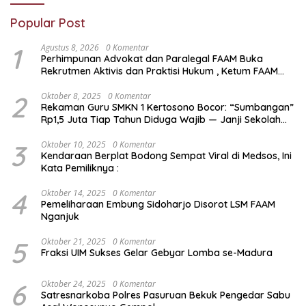
Popular Post
1
Agustus 8, 2026
0 Komentar
Perhimpunan Advokat dan Paralegal FAAM Buka
Rekrutmen Aktivis dan Praktisi Hukum , Ketum FAAM
Bung Taufik : Gratis…
2
Oktober 8, 2025
0 Komentar
Rekaman Guru SMKN 1 Kertosono Bocor: “Sumbangan”
Rp1,5 Juta Tiap Tahun Diduga Wajib — Janji Sekolah
Bebas Pungli di Jatim Dipertanyakan
3
Oktober 10, 2025
0 Komentar
Kendaraan Berplat Bodong Sempat Viral di Medsos, Ini
Kata Pemiliknya :
4
Oktober 14, 2025
0 Komentar
Pemeliharaan Embung Sidoharjo Disorot LSM FAAM
Nganjuk
5
Oktober 21, 2025
0 Komentar
Fraksi UIM Sukses Gelar Gebyar Lomba se-Madura
6
Oktober 24, 2025
0 Komentar
Satresnarkoba Polres Pasuruan Bekuk Pengedar Sabu