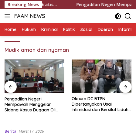
Langsung
ung Taufik : Gratis…
Breaking News
Pengadilan Negeri Mempawah Men
ke
FAAM NEWS
konten
Mengungkap
Fakta,
Home
Hukum
Kriminal
Politik
Sosial
Daerah
Informas
Mengawal
Aspirasi
Mudik aman dan nyaman
Oknum DC BTPN
Pengadilan Negeri
Dipertanyakan Usai
Mempawah Menggelar
Intimidasi dan Bersilat Lidah
Sidang Kasus Dugaan Oli
Saat Menagih, Ini Aturan
Palsu,Yang Menyeret Edy
Hukum Penagihan Hutang di
Mulyadi Sebagai Korban
Indonesia
Penipuan Dari Jaringan
Berita
Maret 17, 2026
Pemasok PT. DAB