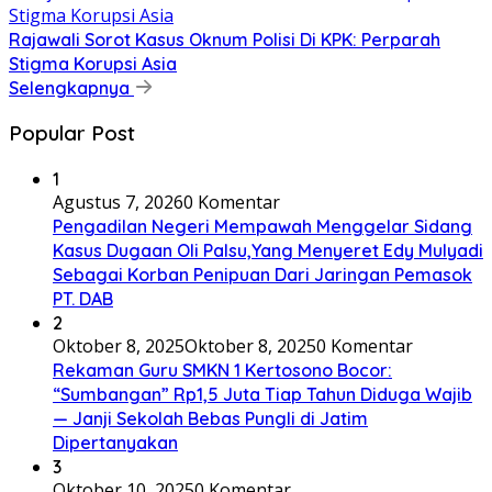
Rajawali Sorot Kasus Oknum Polisi Di KPK: Perparah
Stigma Korupsi Asia
Selengkapnya
Popular Post
1
Agustus 7, 2026
0 Komentar
Pengadilan Negeri Mempawah Menggelar Sidang
Kasus Dugaan Oli Palsu,Yang Menyeret Edy Mulyadi
Sebagai Korban Penipuan Dari Jaringan Pemasok
PT. DAB
2
Oktober 8, 2025
Oktober 8, 2025
0 Komentar
Rekaman Guru SMKN 1 Kertosono Bocor:
“Sumbangan” Rp1,5 Juta Tiap Tahun Diduga Wajib
— Janji Sekolah Bebas Pungli di Jatim
Dipertanyakan
3
Oktober 10, 2025
0 Komentar