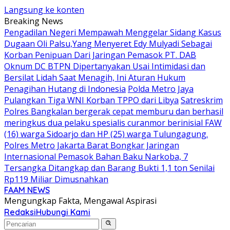
Langsung ke konten
Breaking News
Pengadilan Negeri Mempawah Menggelar Sidang Kasus
Dugaan Oli Palsu,Yang Menyeret Edy Mulyadi Sebagai
Korban Penipuan Dari Jaringan Pemasok PT. DAB
Oknum DC BTPN Dipertanyakan Usai Intimidasi dan
Bersilat Lidah Saat Menagih, Ini Aturan Hukum
Penagihan Hutang di Indonesia
Polda Metro Jaya
Pulangkan Tiga WNI Korban TPPO dari Libya
Satreskrim
Polres Bangkalan bergerak cepat memburu dan berhasil
meringkus dua pelaku spesialis curanmor berinisial FAW
(16) warga Sidoarjo dan HP (25) warga Tulungagung.
Polres Metro Jakarta Barat Bongkar Jaringan
Internasional Pemasok Bahan Baku Narkoba, 7
Tersangka Ditangkap dan Barang Bukti 1,1 ton Senilai
Rp119 Miliar Dimusnahkan
FAAM NEWS
Mengungkap Fakta, Mengawal Aspirasi
Redaksi
Hubungi Kami