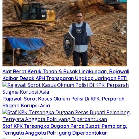
Alat Berat Keruk Tanah & Rusak Lingkungan, Rajawali
Kalbar Desak APH Transparan Ungkap Jaringan PETI
Rajawali Sorot Kasus Oknum Polisi Di KPK: Perparah
Stigma Korupsi Asia
Staf KPK Tersangka Dugaan Peras Bupati Pemalang,
Ternyata Anggota Polri yang Diperbantukan