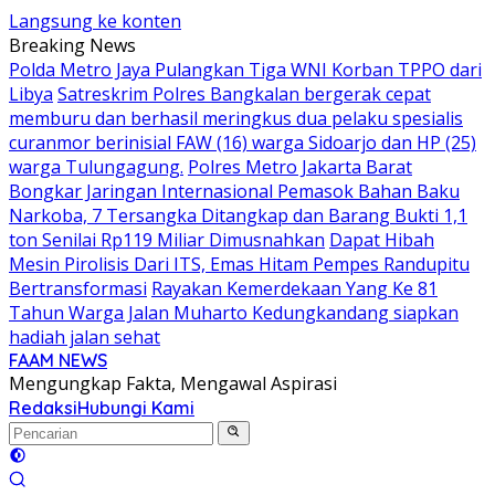
Langsung ke konten
Breaking News
Polda Metro Jaya Pulangkan Tiga WNI Korban TPPO dari
Libya
Satreskrim Polres Bangkalan bergerak cepat
memburu dan berhasil meringkus dua pelaku spesialis
curanmor berinisial FAW (16) warga Sidoarjo dan HP (25)
warga Tulungagung.
Polres Metro Jakarta Barat
Bongkar Jaringan Internasional Pemasok Bahan Baku
Narkoba, 7 Tersangka Ditangkap dan Barang Bukti 1,1
ton Senilai Rp119 Miliar Dimusnahkan
Dapat Hibah
Mesin Pirolisis Dari ITS, Emas Hitam Pempes Randupitu
Bertransformasi
Rayakan Kemerdekaan Yang Ke 81
Tahun Warga Jalan Muharto Kedungkandang siapkan
hadiah jalan sehat
FAAM NEWS
Mengungkap Fakta, Mengawal Aspirasi
Redaksi
Hubungi Kami