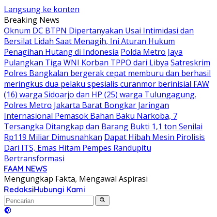
Langsung ke konten
Breaking News
Oknum DC BTPN Dipertanyakan Usai Intimidasi dan
Bersilat Lidah Saat Menagih, Ini Aturan Hukum
Penagihan Hutang di Indonesia
Polda Metro Jaya
Pulangkan Tiga WNI Korban TPPO dari Libya
Satreskrim
Polres Bangkalan bergerak cepat memburu dan berhasil
meringkus dua pelaku spesialis curanmor berinisial FAW
(16) warga Sidoarjo dan HP (25) warga Tulungagung.
Polres Metro Jakarta Barat Bongkar Jaringan
Internasional Pemasok Bahan Baku Narkoba, 7
Tersangka Ditangkap dan Barang Bukti 1,1 ton Senilai
Rp119 Miliar Dimusnahkan
Dapat Hibah Mesin Pirolisis
Dari ITS, Emas Hitam Pempes Randupitu
Bertransformasi
FAAM NEWS
Mengungkap Fakta, Mengawal Aspirasi
Redaksi
Hubungi Kami