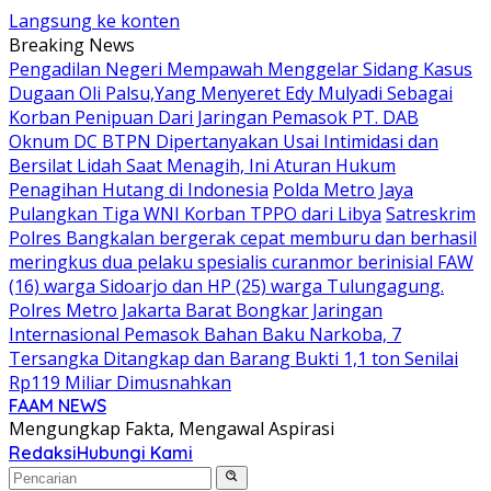
Langsung ke konten
Breaking News
Pengadilan Negeri Mempawah Menggelar Sidang Kasus
Dugaan Oli Palsu,Yang Menyeret Edy Mulyadi Sebagai
Korban Penipuan Dari Jaringan Pemasok PT. DAB
Oknum DC BTPN Dipertanyakan Usai Intimidasi dan
Bersilat Lidah Saat Menagih, Ini Aturan Hukum
Penagihan Hutang di Indonesia
Polda Metro Jaya
Pulangkan Tiga WNI Korban TPPO dari Libya
Satreskrim
Polres Bangkalan bergerak cepat memburu dan berhasil
meringkus dua pelaku spesialis curanmor berinisial FAW
(16) warga Sidoarjo dan HP (25) warga Tulungagung.
Polres Metro Jakarta Barat Bongkar Jaringan
Internasional Pemasok Bahan Baku Narkoba, 7
Tersangka Ditangkap dan Barang Bukti 1,1 ton Senilai
Rp119 Miliar Dimusnahkan
FAAM NEWS
Mengungkap Fakta, Mengawal Aspirasi
Redaksi
Hubungi Kami