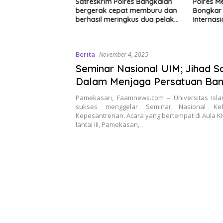
 Jaya Pulangkan
Satreskrim Polres Bangkalan
Polres M
rban TPPO dari
bergerak cepat memburu dan
Bongkar
berhasil meringkus dua pelaku
Internas
spesialis curanmor berinisial
Baku Nar
FAW (16) warga Sidoarjo dan
Ditangka
HP (25) warga Tulungagung.
ton Senil
Berita
November 4, 2025
Dimusna
Seminar Nasional UIM; Jihad Sa
Dalam Menjaga Persatuan Ba
Ketahanan Pesantren
Pamekasan, Faamnews.com – Universitas Isl
sukses menggelar Seminar Nasional K
Kepesantrenan. Acara yang bertempat di Aula KH
lantai III, Pamekasan,…