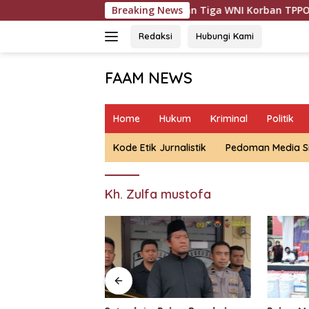
Langsung
Polda Metro Jaya Pulangkan Tiga WNI Korban TPPO dari Liby
Breaking News
ke
konten
Redaksi
Hubungi Kami
FAAM NEWS
Mengungkap
Fakta,
Home
Hukum
Kriminal
Politik
Mengawal
Aspirasi
Kode Etik Jurnalistik
Pedoman Media S
Kh. Zulfa mustofa