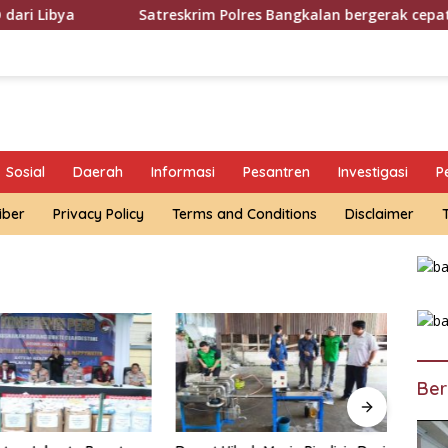
a
Satreskrim Polres Bangkalan bergerak cepat memburu 
Sosial
Daerah
Informasi
Pesantren
Investigasi
P
iber
Privacy Policy
Terms and Conditions
Disclaimer
Ber