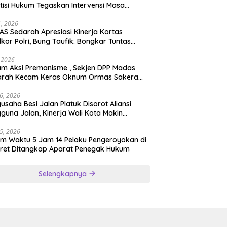
tisi Hukum Tegaskan Intervensi Masa
lah OBSTRUCTION OF JUSTICE
11, 2026
S Sedarah Apresiasi Kinerja Kortas
dkor Polri, Bung Taufik: Bongkar Tuntas
an Korupsi Eks Jampidsus Hingga ke Akar-
rnya
, 2026
ksi Premanisme , Sekjen DPP Madas
arah Kecam Keras Oknum Ormas Sakera
Keroyok Warga Jember
26, 2026
usaha Besi Jalan Platuk Disorot Aliansi
guna Jalan, Kinerja Wali Kota Makin
ertanyakan
25, 2026
m Waktu 5 Jam 14 Pelaku Pengeroyokan di
ret Ditangkap Aparat Penegak Hukum
Selengkapnya