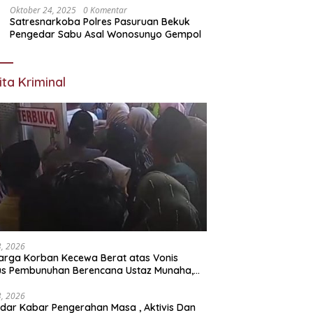
Oktober 24, 2025
0 Komentar
Satresnarkoba Polres Pasuruan Bekuk
Pengedar Sabu Asal Wonosunyo Gempol
ita Kriminal
23, 2026
arga Korban Kecewa Berat atas Vonis
us Pembunuhan Berencana Ustaz Munaha,
a Hukum Nilai Jauh dari Rasa Keadilan
23, 2026
dar Kabar Pengerahan Masa , Aktivis Dan