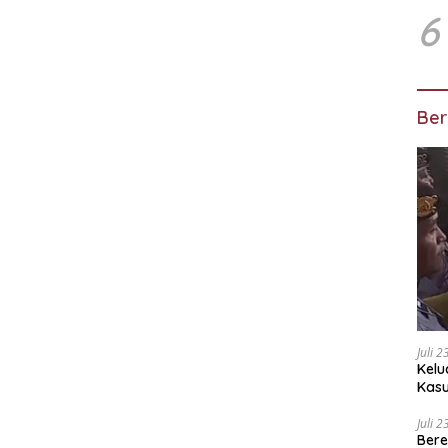
6
Ber
Juli 
Kelu
Kas
Kuas
Juli 
Bere