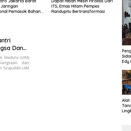
etro Jakarta Barat
Dapat Hibah Mesin Pirolisis Dari
Raya
 Jaringan
ITS, Emas Hitam Pempes
Ke 8
ional Pemasok Bahan
Randupitu Bertransformasi
Muha
koba, 7 Tersangka
siapk
p dan Barang Bukti 1,1
ai Rp119 Miliar
hkan
ntri
ngsa Dan
Pen
Sida
am Madura (UIM)
Edy 
ebangsaan dan
Jari
. Sirajuddin UIM
Alat
Tan
Ling
Kalb
Tra
Jari