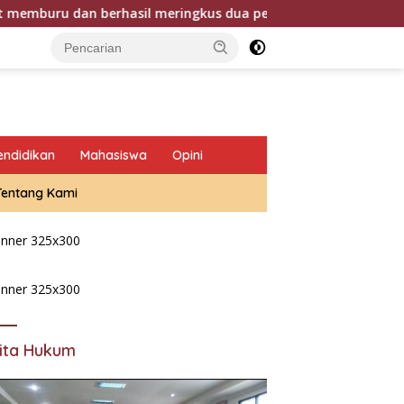
dan berhasil meringkus dua pelaku spesialis curanmor berinisi
endidikan
Mahasiswa
Opini
Tentang Kami
ita Hukum