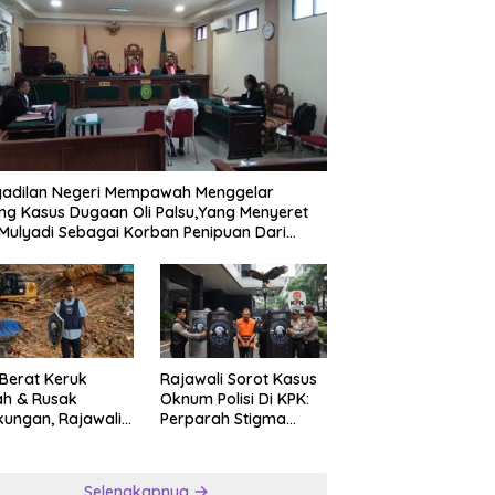
kan Kemerdekaan Yang
*Pemerintah kab Malang
P
1 Tahun Warga Jalan
Melalui DPU Bina Marga
M
rto Kedungkandang
Lakukan Pelebaran Ruas Jalan
D
an hadiah jalan sehat
Desa Adi Wijaya Kepanjen
M
K
P
gadilan Negeri Mempawah Menggelar
ng Kasus Dugaan Oli Palsu,Yang Menyeret
Mulyadi Sebagai Korban Penipuan Dari
ngan Pemasok PT. DAB
 Berat Keruk
Rajawali Sorot Kasus
ah & Rusak
Oknum Polisi Di KPK:
kungan, Rajawali
Perparah Stigma
ar Desak APH
Korupsi Asia
nsparan Ungkap
ngan PETI
Selengkapnya