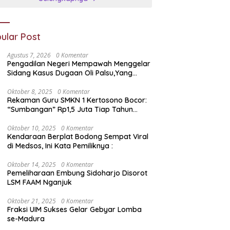
ular Post
Agustus 7, 2026
0 Komentar
Pengadilan Negeri Mempawah Menggelar
Sidang Kasus Dugaan Oli Palsu,Yang
Menyeret Edy Mulyadi Sebagai Korban
Penipuan Dari Jaringan Pemasok PT. DAB
Oktober 8, 2025
0 Komentar
Rekaman Guru SMKN 1 Kertosono Bocor:
“Sumbangan” Rp1,5 Juta Tiap Tahun
Diduga Wajib — Janji Sekolah Bebas
Pungli di Jatim Dipertanyakan
Oktober 10, 2025
0 Komentar
Kendaraan Berplat Bodong Sempat Viral
di Medsos, Ini Kata Pemiliknya :
Oktober 14, 2025
0 Komentar
Pemeliharaan Embung Sidoharjo Disorot
LSM FAAM Nganjuk
Oktober 21, 2025
0 Komentar
Fraksi UIM Sukses Gelar Gebyar Lomba
se-Madura