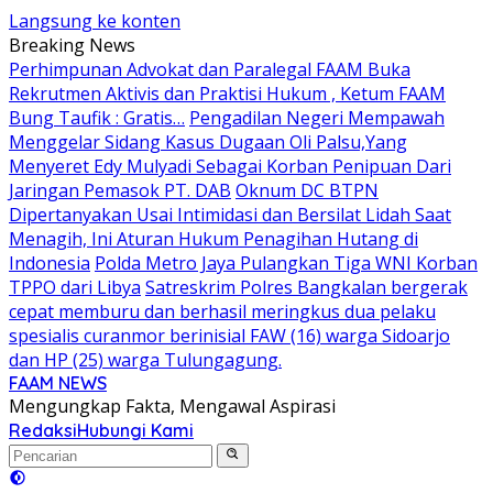
Langsung ke konten
Breaking News
Perhimpunan Advokat dan Paralegal FAAM Buka
Rekrutmen Aktivis dan Praktisi Hukum , Ketum FAAM
Bung Taufik : Gratis…
Pengadilan Negeri Mempawah
Menggelar Sidang Kasus Dugaan Oli Palsu,Yang
Menyeret Edy Mulyadi Sebagai Korban Penipuan Dari
Jaringan Pemasok PT. DAB
Oknum DC BTPN
Dipertanyakan Usai Intimidasi dan Bersilat Lidah Saat
Menagih, Ini Aturan Hukum Penagihan Hutang di
Indonesia
Polda Metro Jaya Pulangkan Tiga WNI Korban
TPPO dari Libya
Satreskrim Polres Bangkalan bergerak
cepat memburu dan berhasil meringkus dua pelaku
spesialis curanmor berinisial FAW (16) warga Sidoarjo
dan HP (25) warga Tulungagung.
FAAM NEWS
Mengungkap Fakta, Mengawal Aspirasi
Redaksi
Hubungi Kami