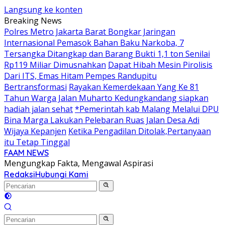
Langsung ke konten
Breaking News
Polres Metro Jakarta Barat Bongkar Jaringan
Internasional Pemasok Bahan Baku Narkoba, 7
Tersangka Ditangkap dan Barang Bukti 1,1 ton Senilai
Rp119 Miliar Dimusnahkan
Dapat Hibah Mesin Pirolisis
Dari ITS, Emas Hitam Pempes Randupitu
Bertransformasi
Rayakan Kemerdekaan Yang Ke 81
Tahun Warga Jalan Muharto Kedungkandang siapkan
hadiah jalan sehat
*Pemerintah kab Malang Melalui DPU
Bina Marga Lakukan Pelebaran Ruas Jalan Desa Adi
Wijaya Kepanjen
Ketika Pengadilan Ditolak,Pertanyaan
itu Tetap Tinggal
FAAM NEWS
Mengungkap Fakta, Mengawal Aspirasi
Redaksi
Hubungi Kami