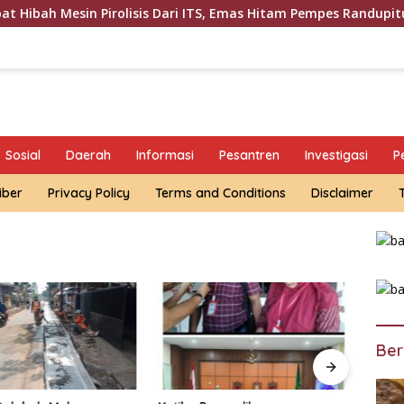
in Pirolisis Dari ITS, Emas Hitam Pempes Randupitu Bertransfo
Sosial
Daerah
Informasi
Pesantren
Investigasi
P
iber
Privacy Policy
Terms and Conditions
Disclaimer
Ber