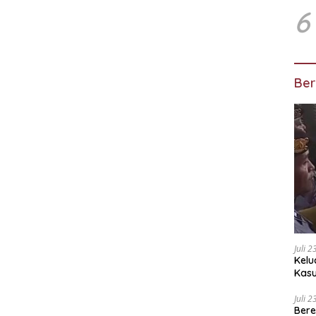
6
Ber
Juli 
Kelu
Kas
Kuas
Juli 
Bere