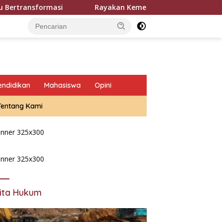
rmasi
Rayakan Kemerdekaan Yang Ke 81 Tahun Warga J
endidikan
Mahasiswa
Opini
Tentang Kami
ita Hukum