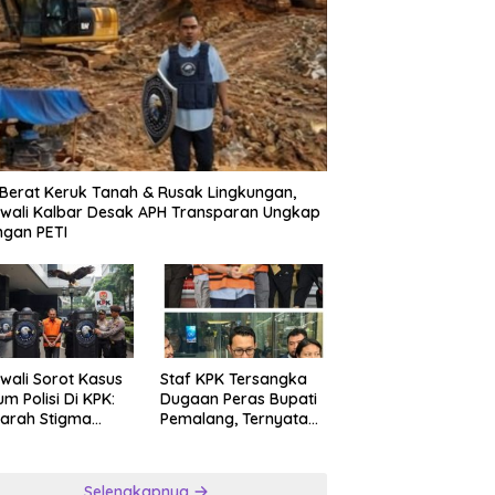
m Kegiatan Kontingen
M
Alat Berat Keruk Tanah &
re Nasional ke XII,
M
Rusak Lingkungan, Rajawali
an hakim Titip Nama Baik
D
Kalbar Desak APH Transparan
kalan.
Ungkap Jaringan PETI
 Berat Keruk Tanah & Rusak Lingkungan,
wali Kalbar Desak APH Transparan Ungkap
ngan PETI
wali Sorot Kasus
Staf KPK Tersangka
m Polisi Di KPK:
Dugaan Peras Bupati
arah Stigma
Pemalang, Ternyata
psi Asia
Anggota Polri yang
Diperbantukan
Selengkapnya