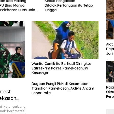
tah kab Malang
Ketika Pengadilan
Dala
DPU Bina Marga
Ditolak,Pertanyaan itu Tetap
Jambo
Pelebaran Ruas Jalan
Tinggal
Lukm
 Wijaya Kepanjen
Bang
Alat
Raja
Jari
Wanita Cantik Itu Berhasil Diringkus
Satreskrim Polres Pamekasan, Ini
Kasusnya
Dugaan Pungli PKH di Kecamatan
Raja
Tlanakan Pamekasan, Aktivis Ancam
ntest
Oknu
Lapor Polisi
Perp
mekasan
Koru
i kota gerbang
nak berprestasi