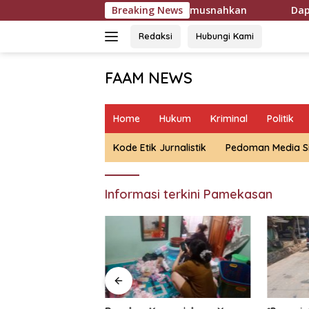
Langsung
ton Senilai Rp119 Miliar Dimusnahkan
Breaking News
Dapat Hibah Mes
ke
konten
Redaksi
Hubungi Kami
FAAM NEWS
Mengungkap
Fakta,
Home
Hukum
Kriminal
Politik
Mengawal
Aspirasi
Kode Etik Jurnalistik
Pedoman Media S
Informasi terkini Pamekasan