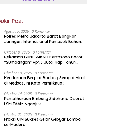
ular Post
Agustus 5, 2026
0 Komentar
Polres Metro Jakarta Barat Bongkar
Jaringan Internasional Pemasok Bahan
Baku Narkoba, 7 Tersangka Ditangkap
dan Barang Bukti 1,1 ton Senilai Rp119
Oktober 8, 2025
0 Komentar
Rekaman Guru SMKN 1 Kertosono Bocor:
Miliar Dimusnahkan
“Sumbangan” Rp1,5 Juta Tiap Tahun
Diduga Wajib — Janji Sekolah Bebas
Pungli di Jatim Dipertanyakan
Oktober 10, 2025
0 Komentar
Kendaraan Berplat Bodong Sempat Viral
di Medsos, Ini Kata Pemiliknya :
Oktober 14, 2025
0 Komentar
Pemeliharaan Embung Sidoharjo Disorot
LSM FAAM Nganjuk
Oktober 21, 2025
0 Komentar
Fraksi UIM Sukses Gelar Gebyar Lomba
se-Madura