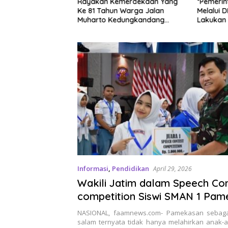
Mesin Pirolisis Dari
Rayakan Kemerdekaan Yang
*Pemerin
itam Pempes
Ke 81 Tahun Warga Jalan
Melalui 
ertransformasi
Muharto Kedungkandang
Lakukan 
siapkan hadiah jalan sehat
Desa Adi
Informasi
,
Pendidikan
April 29, 2026
Wakili Jatim dalam Speech Co
competition Siswi SMAN 1 Pa
Bidik Juara 1 Tingkat Nasional
NASIONAL, faamnews.com- Pamekasan sebaga
salam ternyata tidak hanya melahirkan anak-a