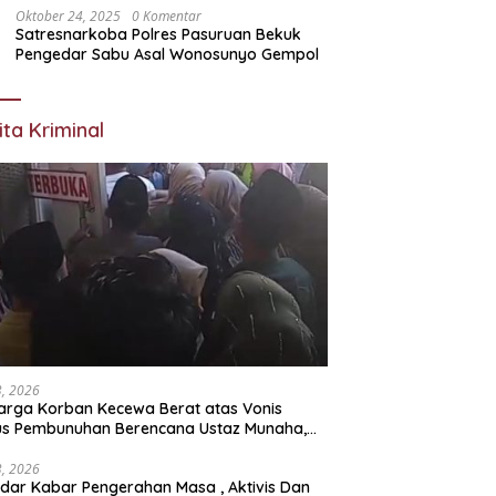
Oktober 24, 2025
0 Komentar
Satresnarkoba Polres Pasuruan Bekuk
Pengedar Sabu Asal Wonosunyo Gempol
ita Kriminal
23, 2026
arga Korban Kecewa Berat atas Vonis
us Pembunuhan Berencana Ustaz Munaha,
a Hukum Nilai Jauh dari Rasa Keadilan
23, 2026
dar Kabar Pengerahan Masa , Aktivis Dan