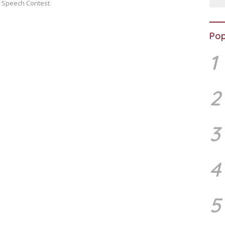
g Speech Contest
Pop
1
2
3
4
5