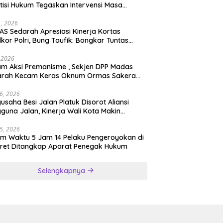
tisi Hukum Tegaskan Intervensi Masa
lah OBSTRUCTION OF JUSTICE
11, 2026
S Sedarah Apresiasi Kinerja Kortas
dkor Polri, Bung Taufik: Bongkar Tuntas
an Korupsi Eks Jampidsus Hingga ke Akar-
rnya
, 2026
ksi Premanisme , Sekjen DPP Madas
arah Kecam Keras Oknum Ormas Sakera
Keroyok Warga Jember
26, 2026
usaha Besi Jalan Platuk Disorot Aliansi
guna Jalan, Kinerja Wali Kota Makin
ertanyakan
25, 2026
m Waktu 5 Jam 14 Pelaku Pengeroyokan di
ret Ditangkap Aparat Penegak Hukum
Selengkapnya