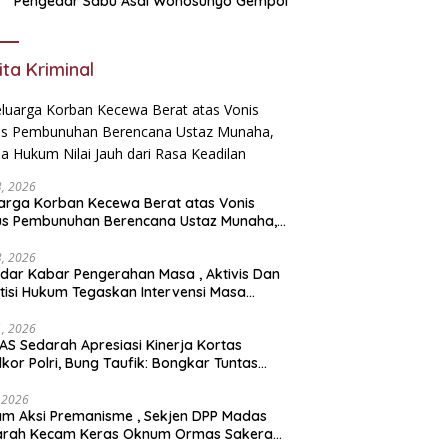
Pengedar Sabu Asal Wonosunyo Gempol
ita Kriminal
23, 2026
arga Korban Kecewa Berat atas Vonis
us Pembunuhan Berencana Ustaz Munaha,
a Hukum Nilai Jauh dari Rasa Keadilan
23, 2026
dar Kabar Pengerahan Masa , Aktivis Dan
tisi Hukum Tegaskan Intervensi Masa
lah OBSTRUCTION OF JUSTICE
11, 2026
S Sedarah Apresiasi Kinerja Kortas
dkor Polri, Bung Taufik: Bongkar Tuntas
an Korupsi Eks Jampidsus Hingga ke Akar-
rnya
, 2026
ksi Premanisme , Sekjen DPP Madas
arah Kecam Keras Oknum Ormas Sakera