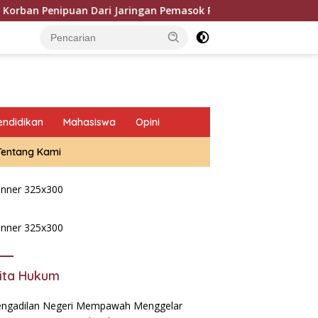
nipuan Dari Jaringan Pemasok PT. DAB
Oknum DC BTPN 
endidikan
Mahasiswa
Opini
Tentang Kami
ita Hukum