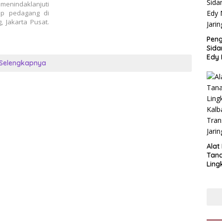
menindaklanjuti
ap pedagang di
 Jakarta Pusat.
Pen
Sida
Edy 
Selengkapnya
Jari
Alat
Tan
Ling
Kalb
Tra
Jari