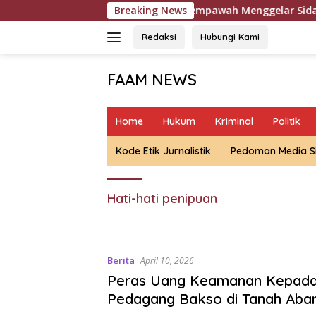
Langsung
Pengadilan Negeri Mempawah Menggelar Sidang Kasus D
Breaking News
ke
konten
Redaksi
Hubungi Kami
FAAM NEWS
Mengungkap
Fakta,
Home
Hukum
Kriminal
Politik
Mengawal
Aspirasi
Kode Etik Jurnalistik
Pedoman Media S
Hati-hati penipuan
Berita
April 10, 2026
Peras Uang Keamanan Kepad
Pedagang Bakso di Tanah Aban