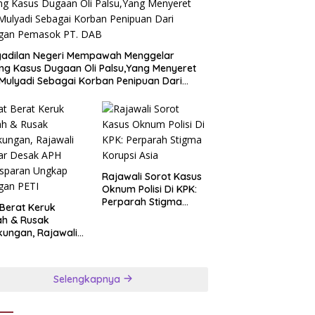
gadilan Negeri Mempawah Menggelar
ng Kasus Dugaan Oli Palsu,Yang Menyeret
Mulyadi Sebagai Korban Penipuan Dari
ngan Pemasok PT. DAB
Rajawali Sorot Kasus
Oknum Polisi Di KPK:
Perparah Stigma
 Berat Keruk
Korupsi Asia
ah & Rusak
kungan, Rajawali
ar Desak APH
nsparan Ungkap
ngan PETI
Selengkapnya