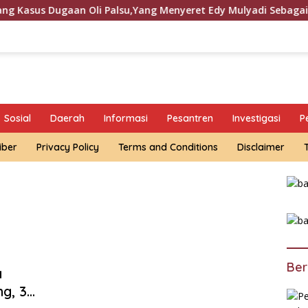
ugaan Oli Palsu,Yang Menyeret Edy Mulyadi Sebagai Korban Pe
Sosial
Daerah
Informasi
Pesantren
Investigasi
P
iber
Privacy Policy
Terms and Conditions
Disclaimer
Ber
a
g, 3