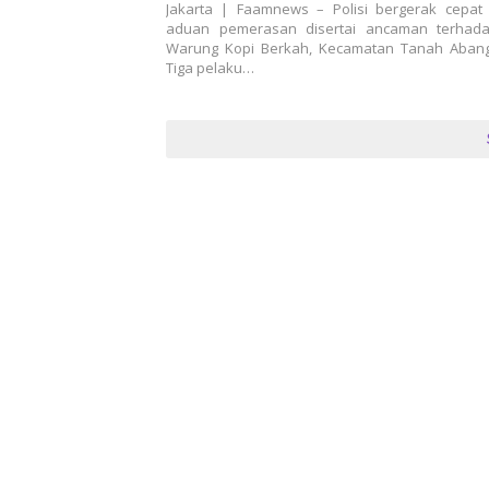
Pelaku Ditangkap
Jakarta | Faamnews – Polisi bergerak cepat 
aduan pemerasan disertai ancaman terhad
Warung Kopi Berkah, Kecamatan Tanah Abang,
Tiga pelaku…