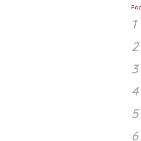
Pop
1
2
3
4
5
6