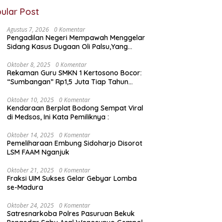
ular Post
Agustus 7, 2026
0 Komentar
Pengadilan Negeri Mempawah Menggelar
Sidang Kasus Dugaan Oli Palsu,Yang
Menyeret Edy Mulyadi Sebagai Korban
Penipuan Dari Jaringan Pemasok PT. DAB
Oktober 8, 2025
0 Komentar
Rekaman Guru SMKN 1 Kertosono Bocor:
“Sumbangan” Rp1,5 Juta Tiap Tahun
Diduga Wajib — Janji Sekolah Bebas
Pungli di Jatim Dipertanyakan
Oktober 10, 2025
0 Komentar
Kendaraan Berplat Bodong Sempat Viral
di Medsos, Ini Kata Pemiliknya :
Oktober 14, 2025
0 Komentar
Pemeliharaan Embung Sidoharjo Disorot
LSM FAAM Nganjuk
Oktober 21, 2025
0 Komentar
Fraksi UIM Sukses Gelar Gebyar Lomba
se-Madura
Oktober 24, 2025
0 Komentar
Satresnarkoba Polres Pasuruan Bekuk