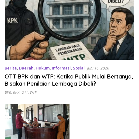
Berita
,
Daerah
,
Hukum
,
Informasi
,
Sosial
Juni 16, 2026
OTT BPK dan WTP: Ketika Publik Mulai Bertanya,
Bisakah Penilaian Lembaga Dibeli?
BPK
,
KPK
,
OTT
,
WTP