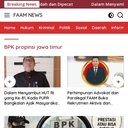
Langsung
 Oknum Dipindah dan Dipecat
Breaking News
Dalam Menyambut HUT RI 
ke
FAAM NEWS
konten
Mengungkap
Fakta,
Home
Hukum
Kriminal
Politik
Sosial
Daerah
Informas
Mengawal
Aspirasi
BPK propinsi jawa timur
Dalam Menyambut HUT RI
Perhimpunan Advokat dan
yang Ke-81, Kadis PUPR
Paralegal FAAM Buka
Bangkalan Ajak Masyarakat
Rekrutmen Aktivis dan
Untuk Merayakannya.
Praktisi Hukum , Ketum FAAM
Bung Taufik : Gratis…