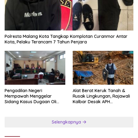
Polresta Malang Kota Tangkap Komplotan Curanmor Antar
Kota, Pelaku Terancam 7 Tahun Penjara
Pengadilan Negeri
Alat Berat Keruk Tanah &
Mempawah Menggelar
Rusak Lingkungan, Rajawali
Sidang Kasus Dugaan Oli
Kalbar Desak APH
Palsu,Yang Menyeret Edy
Transparan Ungkap
Mulyadi Sebagai Korban
Jaringan PETI
Penipuan Dari Jaringan
Selengkapnya
Pemasok PT. DAB