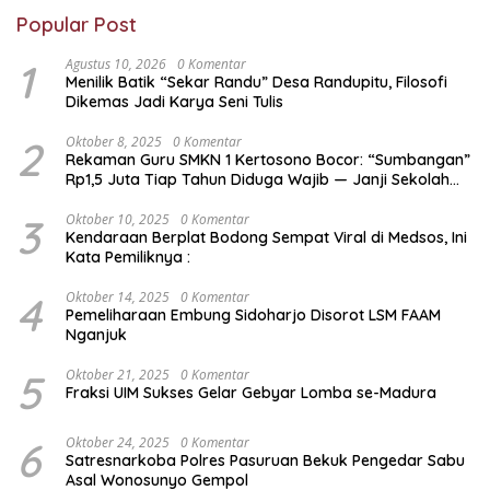
Popular Post
1
Agustus 10, 2026
0 Komentar
Menilik Batik “Sekar Randu” Desa Randupitu, Filosofi
Dikemas Jadi Karya Seni Tulis
2
Oktober 8, 2025
0 Komentar
Rekaman Guru SMKN 1 Kertosono Bocor: “Sumbangan”
Rp1,5 Juta Tiap Tahun Diduga Wajib — Janji Sekolah
Bebas Pungli di Jatim Dipertanyakan
3
Oktober 10, 2025
0 Komentar
Kendaraan Berplat Bodong Sempat Viral di Medsos, Ini
Kata Pemiliknya :
4
Oktober 14, 2025
0 Komentar
Pemeliharaan Embung Sidoharjo Disorot LSM FAAM
Nganjuk
5
Oktober 21, 2025
0 Komentar
Fraksi UIM Sukses Gelar Gebyar Lomba se-Madura
6
Oktober 24, 2025
0 Komentar
Satresnarkoba Polres Pasuruan Bekuk Pengedar Sabu
Asal Wonosunyo Gempol