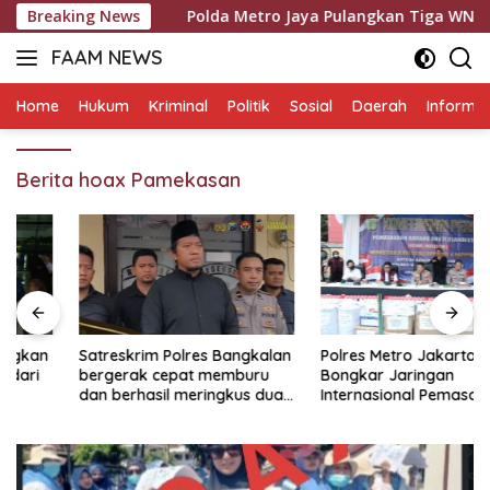
Langsung
onesia
Breaking News
Polda Metro Jaya Pulangkan Tiga WNI Korban TP
ke
FAAM NEWS
konten
Mengungkap
Fakta,
Home
Hukum
Kriminal
Politik
Sosial
Daerah
Informas
Mengawal
Aspirasi
Berita hoax Pamekasan
Satreskrim Polres Bangkalan
Polres Metro Jakarta Barat
bergerak cepat memburu
Bongkar Jaringan
dan berhasil meringkus dua
Internasional Pemasok
pelaku spesialis curanmor
Bahan Baku Narkoba, 7
berinisial FAW (16) warga
Tersangka Ditangkap dan
Sidoarjo dan HP (25) warga
Barang Bukti 1,1 ton Senilai
Tulungagung.
Rp119 Miliar Dimusnahkan