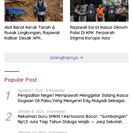
Alat Berat Keruk Tanah &
Rajawali Sorot Kasus Oknum
Rusak Lingkungan, Rajawali
Polisi Di KPK: Perparah
Kalbar Desak APH
Stigma Korupsi Asia
Transparan Ungkap
Jaringan PETI
Selengkapnya
Popular Post
1
Agustus 7, 2026
0 Komentar
Pengadilan Negeri Mempawah Menggelar Sidang Kasus
Dugaan Oli Palsu,Yang Menyeret Edy Mulyadi Sebagai
Korban Penipuan Dari Jaringan Pemasok PT. DAB
2
Oktober 8, 2025
0 Komentar
Rekaman Guru SMKN 1 Kertosono Bocor: “Sumbangan”
Rp1,5 Juta Tiap Tahun Diduga Wajib — Janji Sekolah
Bebas Pungli di Jatim Dipertanyakan
Oktober 10, 2025
0 Komentar