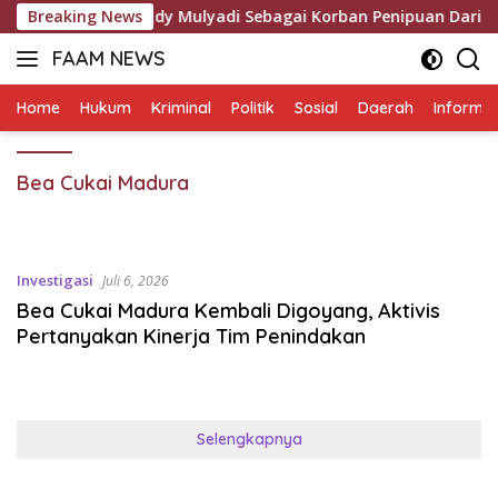
Langsung
ang Menyeret Edy Mulyadi Sebagai Korban Penipuan Dari Jari
Breaking News
ke
FAAM NEWS
konten
Mengungkap
Fakta,
Home
Hukum
Kriminal
Politik
Sosial
Daerah
Informas
Mengawal
Aspirasi
Bea Cukai Madura
Investigasi
Juli 6, 2026
Bea Cukai Madura Kembali Digoyang, Aktivis
Pertanyakan Kinerja Tim Penindakan
Selengkapnya