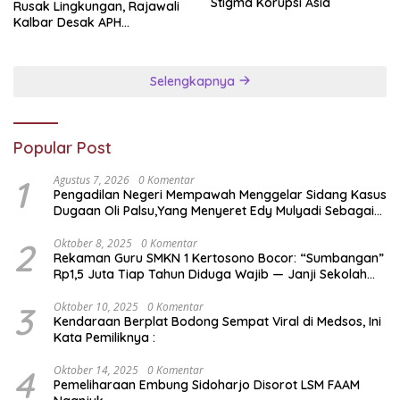
Stigma Korupsi Asia
Rusak Lingkungan, Rajawali
Kalbar Desak APH
Transparan Ungkap
Jaringan PETI
Selengkapnya
Popular Post
1
Agustus 7, 2026
0 Komentar
Pengadilan Negeri Mempawah Menggelar Sidang Kasus
Dugaan Oli Palsu,Yang Menyeret Edy Mulyadi Sebagai
Korban Penipuan Dari Jaringan Pemasok PT. DAB
2
Oktober 8, 2025
0 Komentar
Rekaman Guru SMKN 1 Kertosono Bocor: “Sumbangan”
Rp1,5 Juta Tiap Tahun Diduga Wajib — Janji Sekolah
Bebas Pungli di Jatim Dipertanyakan
3
Oktober 10, 2025
0 Komentar
Kendaraan Berplat Bodong Sempat Viral di Medsos, Ini
Kata Pemiliknya :
4
Oktober 14, 2025
0 Komentar
Pemeliharaan Embung Sidoharjo Disorot LSM FAAM