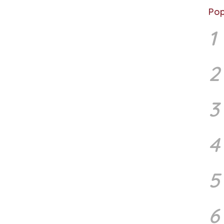
Pop
1
2
3
4
5
6