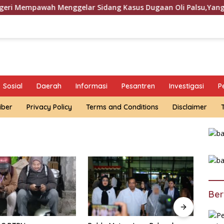
wah Menggelar Sidang Kasus Dugaan Oli Palsu,Yang Menyeret E
Sosial
Daerah
Informasi
Pesantren
Investigasi
P
iber
Privacy Policy
Terms and Conditions
Disclaimer
Ber