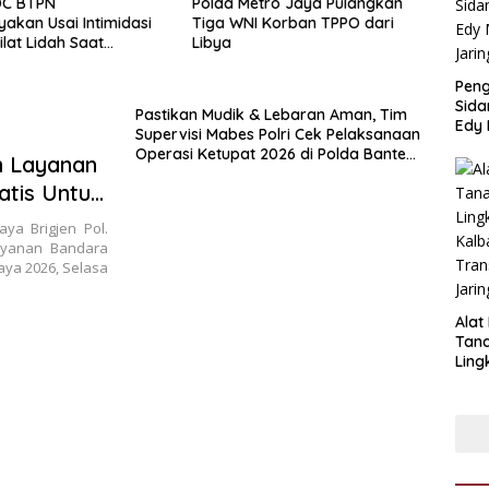
Polda Metro Jaya Pulangkan
Satreskrim Polres Bangkala
Tiga WNI Korban TPPO dari
bergerak cepat memburu d
Libya
berhasil meringkus dua pela
spesialis curanmor berinisial
Pen
FAW (16) warga Sidoarjo da
Sida
Pastikan Mudik & Lebaran Aman, Tim
HP (25) warga Tulungagung.
Edy 
Supervisi Mabes Polri Cek Pelaksanaan
Jari
Operasi Ketupat 2026 di Polda Banten
n Layanan
dan jajaran
atis Untuk
dang
ya Brigjen Pol.
ayanan Bandara
aya 2026, Selasa
Alat
Tan
Ling
Kalb
Tra
Jari