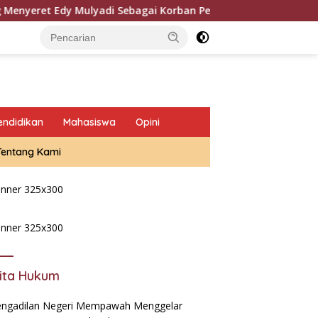
dy Mulyadi Sebagai Korban Penipuan Dari Jaringan Pemasok P
endidikan
Mahasiswa
Opini
Tentang Kami
ita Hukum
Dapat Hibah Mesin Pirolis
ITS, Emas Hitam Pempes
Randupitu Bertransforma