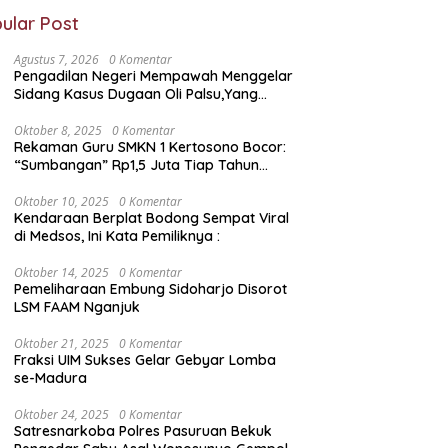
ular Post
Agustus 7, 2026
0 Komentar
Pengadilan Negeri Mempawah Menggelar
Sidang Kasus Dugaan Oli Palsu,Yang
Menyeret Edy Mulyadi Sebagai Korban
Penipuan Dari Jaringan Pemasok PT. DAB
Oktober 8, 2025
0 Komentar
Rekaman Guru SMKN 1 Kertosono Bocor:
“Sumbangan” Rp1,5 Juta Tiap Tahun
Diduga Wajib — Janji Sekolah Bebas
Pungli di Jatim Dipertanyakan
Oktober 10, 2025
0 Komentar
Kendaraan Berplat Bodong Sempat Viral
di Medsos, Ini Kata Pemiliknya :
Oktober 14, 2025
0 Komentar
Pemeliharaan Embung Sidoharjo Disorot
LSM FAAM Nganjuk
Oktober 21, 2025
0 Komentar
Fraksi UIM Sukses Gelar Gebyar Lomba
se-Madura
Oktober 24, 2025
0 Komentar
Satresnarkoba Polres Pasuruan Bekuk