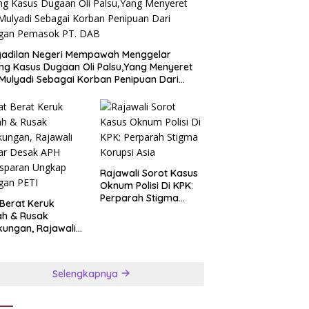
n
Polres Metro Jakarta Barat
an
Bongkar Jaringan
ku
Internasional Pemasok Bahan
Baku Narkoba, 7 Tersangka
gadilan Negeri Mempawah Menggelar
n
Ditangkap dan Barang Bukti 1,1
ng Kasus Dugaan Oli Palsu,Yang Menyeret
ton Senilai Rp119 Miliar
Mulyadi Sebagai Korban Penipuan Dari
Dimusnahkan
ngan Pemasok PT. DAB
Rajawali Sorot Kasus
Oknum Polisi Di KPK:
Perparah Stigma
 Berat Keruk
Korupsi Asia
ah & Rusak
kungan, Rajawali
ar Desak APH
nsparan Ungkap
ngan PETI
Selengkapnya