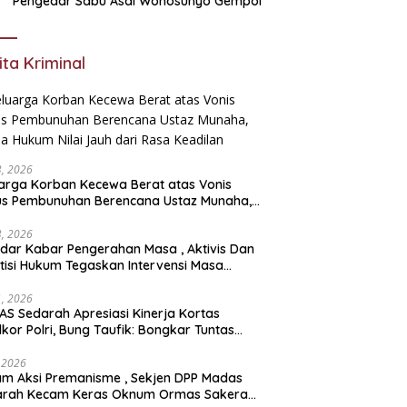
Pengedar Sabu Asal Wonosunyo Gempol
ita Kriminal
23, 2026
arga Korban Kecewa Berat atas Vonis
us Pembunuhan Berencana Ustaz Munaha,
a Hukum Nilai Jauh dari Rasa Keadilan
23, 2026
dar Kabar Pengerahan Masa , Aktivis Dan
tisi Hukum Tegaskan Intervensi Masa
lah OBSTRUCTION OF JUSTICE
11, 2026
S Sedarah Apresiasi Kinerja Kortas
dkor Polri, Bung Taufik: Bongkar Tuntas
an Korupsi Eks Jampidsus Hingga ke Akar-
rnya
, 2026
ksi Premanisme , Sekjen DPP Madas
arah Kecam Keras Oknum Ormas Sakera