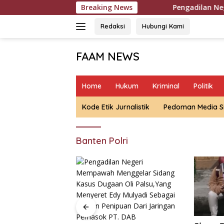
Langsung
Breaking News
Pengadilan Negeri Mempa
ke
konten
Redaksi
Hubungi Kami
FAAM NEWS
Mengungkap
Fakta,
Home
Hukum
Kriminal
Politik
Mengawal
Aspirasi
Kode Etik Jurnalistik
Pedoman Media S
Banten Polri